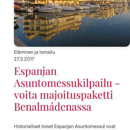
Eläminen ja lomailu
27.3.2017
Espanjan
Asuntomessukilpailu -
voita majoituspaketti
Benalmádenassa
Historialliset toiset Espanjan Asuntomessut ovat