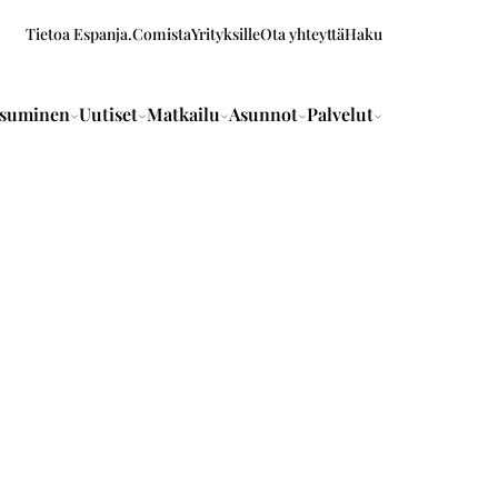
Tietoa Espanja.Comista
Yrityksille
Ota yhteyttä
Haku
suminen
Uutiset
Matkailu
Asunnot
Palvelut