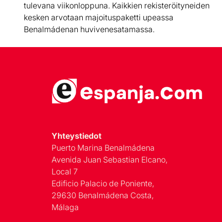
tulevana viikonloppuna. Kaikkien rekisteröityneiden
kesken arvotaan majoituspaketti upeassa
Benalmádenan huvivenesatamassa.
Yhteystiedot
Puerto Marina Benalmádena
Avenida Juan Sebastian Elcano,
Local 7
Edificio Palacio de Poniente,
29630 Benalmádena Costa,
Málaga