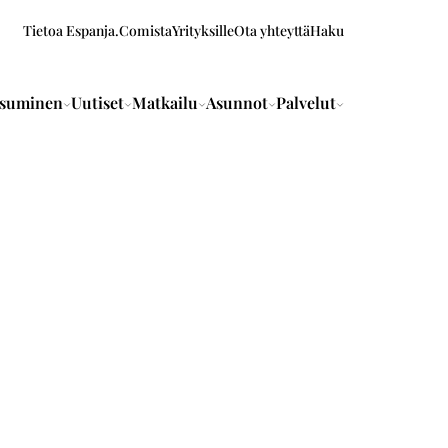
Tietoa Espanja.Comista
Yrityksille
Ota yhteyttä
Haku
suminen
Uutiset
Matkailu
Asunnot
Palvelut