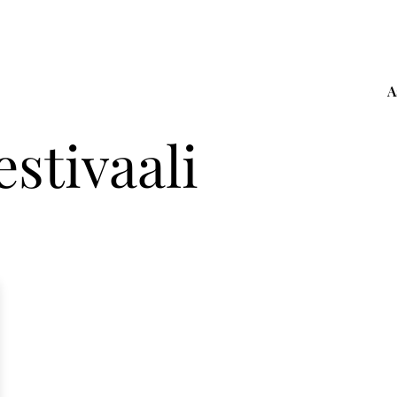
A
estivaali