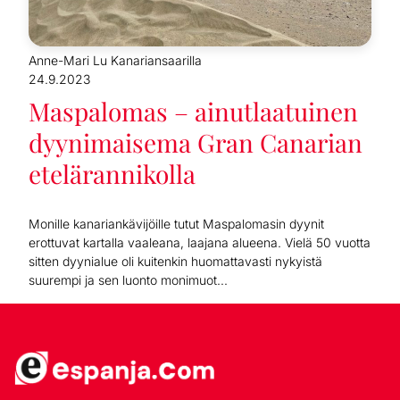
Anne-Mari Lu Kanariansaarilla
24.9.2023
Maspalomas – ainutlaatuinen
dyynimaisema Gran Canarian
etelärannikolla
Monille kanariankävijöille tutut Maspalomasin dyynit
erottuvat kartalla vaaleana, laajana alueena. Vielä 50 vuotta
sitten dyynialue oli kuitenkin huomattavasti nykyistä
suurempi ja sen luonto monimuot...