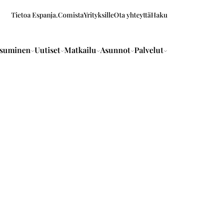
Tietoa Espanja.Comista
Yrityksille
Ota yhteyttä
Haku
suminen
Uutiset
Matkailu
Asunnot
Palvelut