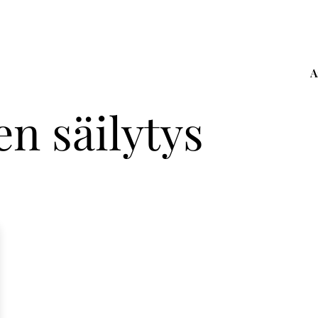
A
n säilytys