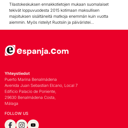
Tilastokeskuksen ennakkotietojen mukaan suomalaiset
tekivät loppuvuodesta 2015 kotimaan maksullisen
majoituksen sisältäneitä matkoja enemmän kuin vuotta
aiemmin. Myös risteilyt Ruotsiin ja päiväristei...
Yhteystiedot
Puerto Marina Benalmádena
Avenida Juan Sebastian Elcano, Local 7
Edificio Palacio de Poniente,
29630 Benalmádena Costa,
Málaga
FOLLOW US