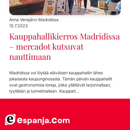
Anna Venejärvi Madridissa
15.7.2023
Kauppahallikierros Madridissa
– mercadot kutsuvat
nauttimaan
Madridissa voi löytää eläväisen kauppahallin lähes
jokaisesta kaupunginosasta. Tämän päivän kauppahallit
ovat gastronomisia toreja, jotka yllättävät tarjonnallaan,
tyylillään ja tunnelmallaan. Kauppah...