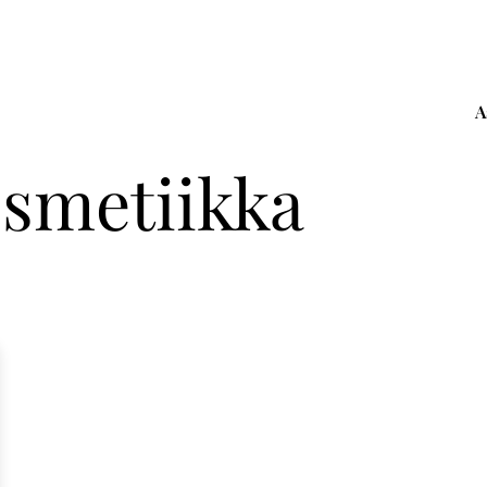
A
smetiikka