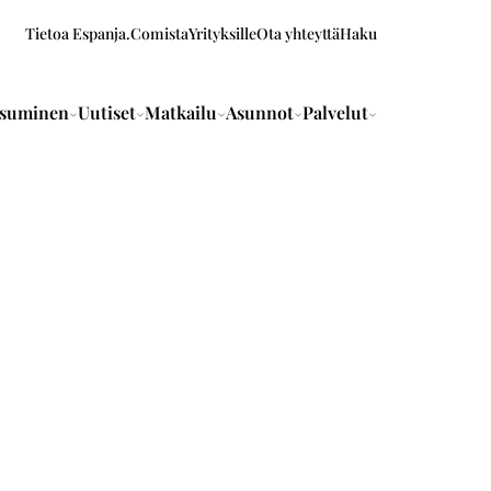
Tietoa Espanja.Comista
Yrityksille
Ota yhteyttä
Haku
suminen
Uutiset
Matkailu
Asunnot
Palvelut