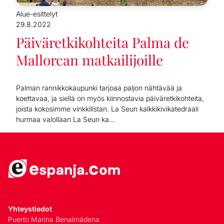
Alue-esittelyt
29.8.2022
Päiväretkikohteita Palma de
Mallorcan matkailijoille
Palman rannikkokaupunki tarjoaa paljon nähtävää ja
koettavaa, ja siellä on myös kiinnostavia päiväretkikohteita,
joista kokosimme vinkkilistan. La Seun kalkkikivikatedraali
hurmaa valollaan La Seun ka...
Yhteystiedot
Puerto Marina Benalmádena