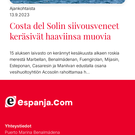
Ajankohtaista
13.9.2023
Costa del Solin siivousveneet
keräsivät haaviinsa muovia
15 aluksen laivasto on kerännyt kesäkuusta alkaen roskia
merestä Marbellan, Benalmádenan, Fuengirolan, Mijasin,
Esteponan, Casaresin ja Manilvan edustalla osana
vesihuoltoyhtiön Acosolin rahoittamaa h...
Yhteystiedot
Puerto Marina Benalmádena