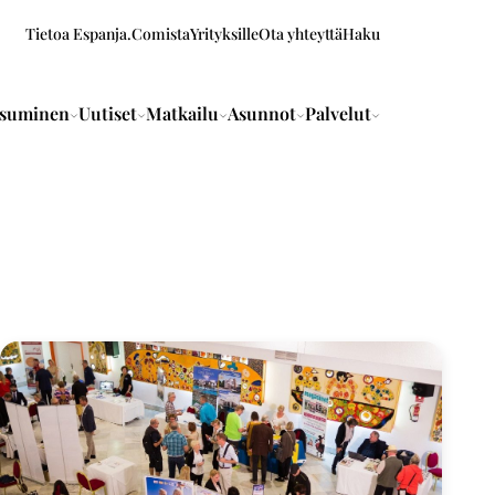
Tietoa Espanja.Comista
Yrityksille
Ota yhteyttä
Haku
suminen
Uutiset
Matkailu
Asunnot
Palvelut