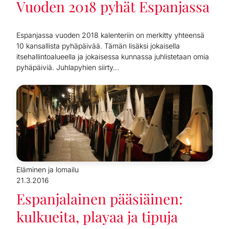
Vuoden 2018 pyhät Espanjassa
Espanjassa vuoden 2018 kalenteriin on merkitty yhteensä
10 kansallista pyhäpäivää. Tämän lisäksi jokaisella
itsehallintoalueella ja jokaisessa kunnassa juhlistetaan omia
pyhäpäiviä. Juhlapyhien siirty...
Eläminen ja lomailu
21.3.2016
Espanjalainen pääsiäinen:
kulkueita, playaa ja tipuja