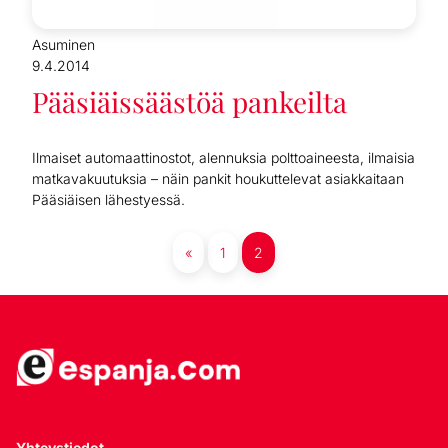
Asuminen
9.4.2014
Pääsiäissäästöä pankeilta
Ilmaiset automaattinostot, alennuksia polttoaineesta, ilmaisia
matkavakuutuksia – näin pankit houkuttelevat asiakkaitaan
Pääsiäisen lähestyessä.
«
1
2
Yhteystiedot