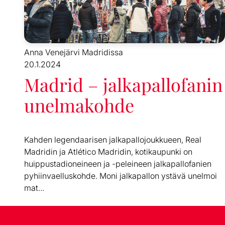
Anna Venejärvi Madridissa
20.1.2024
Madrid – jalkapallofanin
unelmakohde
Kahden legendaarisen jalkapallojoukkueen, Real
Madridin ja Atlético Madridin, kotikaupunki on
huippustadioneineen ja -peleineen jalkapallofanien
pyhiinvaelluskohde. Moni jalkapallon ystävä unelmoi
mat...