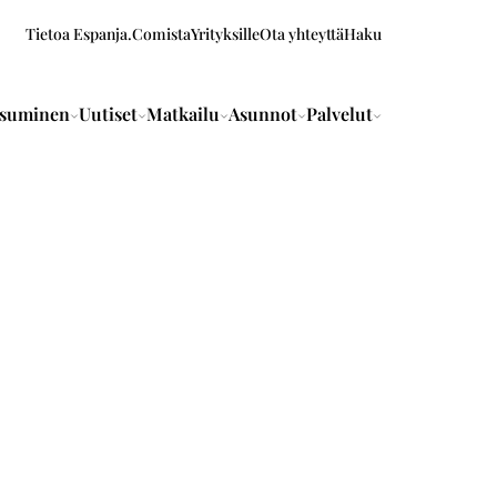
Tietoa Espanja.Comista
Yrityksille
Ota yhteyttä
Haku
suminen
Uutiset
Matkailu
Asunnot
Palvelut