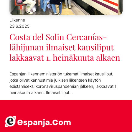
Liikenne
23.6.2025
Costa del Solin Cercanías-
lähijunan ilmaiset kausiliput
lakkaavat 1. heinäkuuta alkaen
Espanjan liikenneministeriön tukemat ilmaiset kausiliput,
jotka olivat kannustimia julkisen liikenteen käytön
edistämiseksi koronaviruspandemian jälkeen, lakkaavat 1.
heinäkuuta alkaen. Ilmaiset liput...