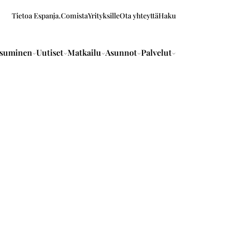
Tietoa Espanja.Comista
Yrityksille
Ota yhteyttä
Haku
suminen
Uutiset
Matkailu
Asunnot
Palvelut