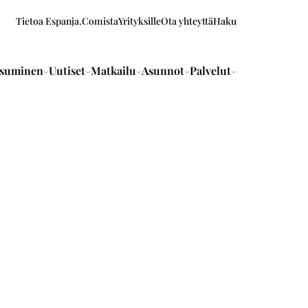
Tietoa Espanja.Comista
Yrityksille
Ota yhteyttä
Haku
suminen
Uutiset
Matkailu
Asunnot
Palvelut