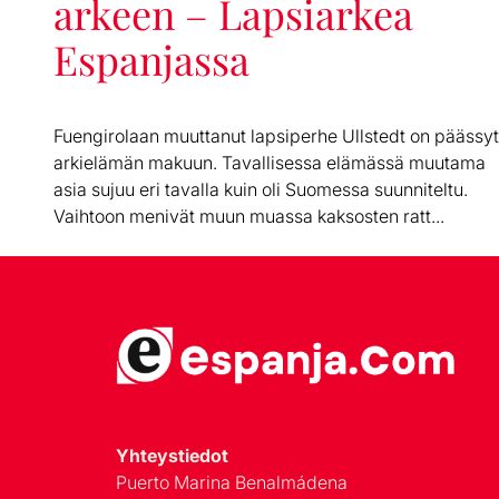
arkeen – Lapsiarkea
Espanjassa
Fuengirolaan muuttanut lapsiperhe Ullstedt on päässyt
arkielämän makuun. Tavallisessa elämässä muutama
asia sujuu eri tavalla kuin oli Suomessa suunniteltu.
Vaihtoon menivät muun muassa kaksosten ratt...
Yhteystiedot
Puerto Marina Benalmádena