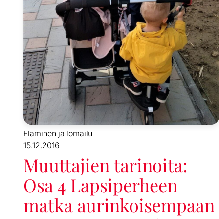
Eläminen ja lomailu
15.12.2016
Muuttajien tarinoita:
Osa 4 Lapsiperheen
matka aurinkoisempaan