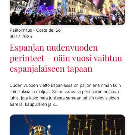
Päätoimitus - Costa del Sol
30.12.2025
Espanjan uudenvuoden
perinteet – näin vuosi vaihtuu
espanjalaiseen tapaan
Uuden vuoden vietto Espanjassa on paljon enemmän kuin
ilotulituksia ja maljoja. Se on vahvasti perinteisiin nojaava
juhla, jota koko maa juhlistaa samaan tahtiin televisioiden
äärellä, kaupunkien ja k...