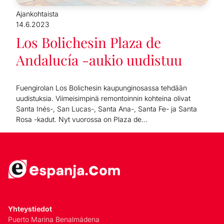
Ajankohtaista
14.6.2023
Los Bolichesin Plaza de
Andalucía -aukio uudistuu
Fuengirolan Los Bolichesin kaupunginosassa tehdään
uudistuksia. Viimeisimpinä remontoinnin kohteina olivat
Santa Inés-, San Lucas-, Santa Ana-, Santa Fe- ja Santa
Rosa -kadut. Nyt vuorossa on Plaza de...
Yhteystiedot
Puerto Marina Benalmádena