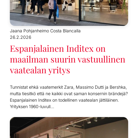
Jaana Pohjanheimo Costa Blancalla
26.2.2026
Espanjalainen Inditex on
maailman suurin vastuullinen
vaatealan yritys
Tunnistat ehkä vaatemerkit Zara, Massimo Dutti ja Bershka,
mutta tiesitkö että ne kaikki ovat saman konsernin brändejä?
Espanjalainen Inditex on todellinen vaatealan jättiläinen.
Yrityksen 1960-luvull...