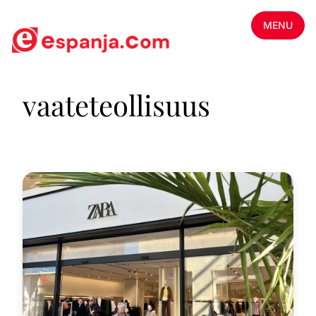
MENU
vaateteollisuus