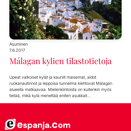
Asuminen
7.6.2017
Málagan kylien tilastotietoja
Upeat valkoiset kylät ja kauniit maisemat, aidot
ruokanautinnot ja leppoisa tunnelma kiehtovat Málagan
alueella matkaavaa. Mielenkiintoista on kuitenkin myös
tietää, mikä kylä menettää eniten asukkait...