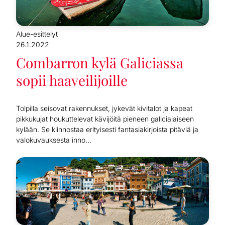
Alue-esittelyt
26.1.2022
Combarron kylä Galiciassa
sopii haaveilijoille
Tolpilla seisovat rakennukset, jykevät kivitalot ja kapeat
pikkukujat houkuttelevat kävijöitä pieneen galicialaiseen
kylään. Se kiinnostaa erityisesti fantasiakirjoista pitäviä ja
valokuvauksesta inno...