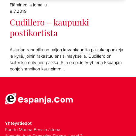
Eläminen ja lomailu
8.7.2019
Cudillero – kaupunki
postikortista
Asturian rannoilla on paljon kuvankauniita pikkukaupunkeja
ja kyliä, joihin rakastuu ensisilmäyksellä. Cudillero on
kuitenkin erityinen paikka. Sitä on pidetty yhtenä Espanjan
pohjoisrannikon kauneimm...
Yhteystiedot
Puerto Marina Benalmádena
Avenida Juan Sebastian Elcano, Local 7