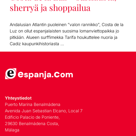
sherryä ja shoppailua
Andalusian Atlantin puoleinen ”valon rannikko”, Costa de la
Luz on ollut espanjalaisten suosima lomanviettopaikka jo
pitkään. Alueen surffimekka Tarifa houkuttelee nuoria ja
Cadiz kaupunkihistoriasta ...
Yhteystiedot
Puerto Marina Benalmádena
Avenida Juan Sebastian Elcano, Local 7
Edificio Palacio de Poniente,
29630 Benalmádena Costa,
Málaga