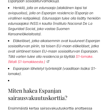
Espanjaan sosiaaliturvamaksuja.
Henkilö, jolla on edunsaaja (alaikäinen lapsi tai
aviopuoliso), jolla on Espanjan residencia (Espanja on
virallinen kotipaikka). Edunsaajan tulee olla lisätty henkilön
edunsaajaksi INSS:n kautta (Instituto Nacional De La
Seguridad Social, joka vastaa Suomen
Kansaneläkelaitosta).
Eläkeläiset, jotka aikaisemmin ovat kuuluneet Espanjan
sosiaaliturvan piiriin, tai toisen EU-maan eläkeläiset, jotka
ovat siirtäneet toisen EU-maan sosiaaliturvan Espanjaan.
Tätä varten tulee olla residencia ja täyttää
S1-lomake
.
(Malli S1-lomakkeesta.)
Espanjaan lähetetyt työntekijät (vaaditaan lisäksi S1-
lomake).
Miten hakea Espanjan
sairausvakuutuskorttia?
Ensimmäistä kertaa sairasvakuutuskorttia anottaessa