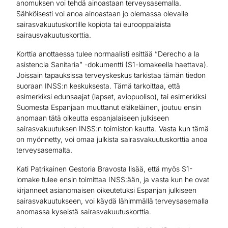
anomuksen voi tehdä ainoastaan terveysasemalla.
Sähköisesti voi anoa ainoastaan jo olemassa olevalle
sairasvakuutuskortille kopiota tai eurooppalaista
sairausvakuutuskorttia.
Korttia anottaessa tulee normaalisti esittää ”Derecho a la
asistencia Sanitaria” -dokumentti (S1-lomakeella haettava).
Joissain tapauksissa terveyskeskus tarkistaa tämän tiedon
suoraan INSS:n keskuksesta. Tämä tarkoittaa, että
esimerkiksi edunsaajat (lapset, aviopuoliso), tai esimerkiksi
Suomesta Espanjaan muuttanut eläkeläinen, joutuu ensin
anomaan tätä oikeutta espanjalaiseen julkiseen
sairasvakuutuksen INSS:n toimiston kautta. Vasta kun tämä
on myönnetty, voi omaa julkista sairasvakuutuskorttia anoa
terveysasemalta.
Kati Patrikainen Gestoria Bravosta lisää, että myös S1-
lomake tulee ensin toimittaa INSS:ään, ja vasta kun he ovat
kirjanneet asianomaisen oikeutetuksi Espanjan julkiseen
sairasvakuutukseen, voi käydä lähimmällä terveysasemalla
anomassa kyseistä sairasvakuutuskorttia.