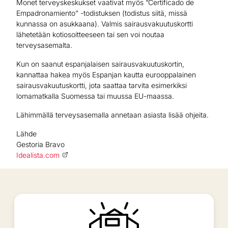
Monet terveyskeskukset vaativat myös ”Certificado de
Empadronamiento” -todistuksen (todistus siitä, missä
kunnassa on asukkaana). Valmis sairausvakuutuskortti
lähetetään kotiosoitteeseen tai sen voi noutaa
terveysasemalta.
Kun on saanut espanjalaisen sairausvakuutuskortin,
kannattaa hakea myös Espanjan kautta eurooppalainen
sairausvakuutuskortti, jota saattaa tarvita esimerkiksi
lomamatkalla Suomessa tai muussa EU-maassa.
Lähimmällä terveysasemalla annetaan asiasta lisää ohjeita.
Lähde
Gestoria Bravo
Idealista.com