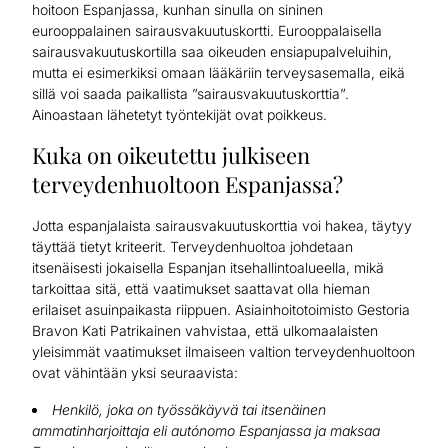
hoitoon Espanjassa, kunhan sinulla on sininen
eurooppalainen sairausvakuutuskortti. Eurooppalaisella
sairausvakuutuskortilla saa oikeuden ensiapupalveluihin,
mutta ei esimerkiksi omaan lääkäriin terveysasemalla, eikä
sillä voi saada paikallista ”sairausvakuutuskorttia”.
Ainoastaan lähetetyt työntekijät ovat poikkeus.
Kuka on oikeutettu julkiseen
terveydenhuoltoon Espanjassa?
Jotta espanjalaista sairausvakuutuskorttia voi hakea, täytyy
täyttää tietyt kriteerit. Terveydenhuoltoa johdetaan
itsenäisesti jokaisella Espanjan itsehallintoalueella, mikä
tarkoittaa sitä, että vaatimukset saattavat olla hieman
erilaiset asuinpaikasta riippuen. Asiainhoitotoimisto Gestoria
Bravon Kati Patrikainen vahvistaa, että ulkomaalaisten
yleisimmät vaatimukset ilmaiseen valtion terveydenhuoltoon
ovat vähintään yksi seuraavista:
Henkilö, joka on työssäkäyvä tai itsenäinen
ammatinharjoittaja eli autónomo Espanjassa ja maksaa