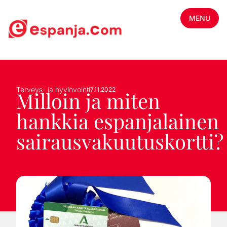
MENU
Terveys- ja hyvinvointi
7.11.2022
Milloin ja miten
hankkia espanjalainen
sairausvakuutuskortti?