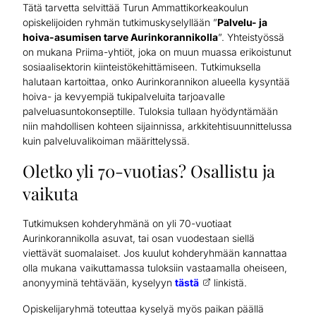
Tätä tarvetta selvittää Turun Ammattikorkeakoulun
opiskelijoiden ryhmän tutkimuskyselyllään ”
Palvelu- ja
hoiva-asumisen tarve Aurinkorannikolla
”. Yhteistyössä
on mukana Priima-yhtiöt, joka on muun muassa erikoistunut
sosiaalisektorin kiinteistökehittämiseen. Tutkimuksella
halutaan kartoittaa, onko Aurinkorannikon alueella kysyntää
hoiva- ja kevyempiä tukipalveluita tarjoavalle
palveluasuntokonseptille. Tuloksia tullaan hyödyntämään
niin mahdollisen kohteen sijainnissa, arkkitehtisuunnittelussa
kuin palveluvalikoiman määrittelyssä.
Oletko yli 70-vuotias? Osallistu ja
vaikuta
Tutkimuksen kohderyhmänä on yli 70-vuotiaat
Aurinkorannikolla asuvat, tai osan vuodestaan siellä
viettävät suomalaiset. Jos kuulut kohderyhmään kannattaa
olla mukana vaikuttamassa tuloksiin vastaamalla oheiseen,
anonyyminä tehtävään, kyselyyn
tästä
linkistä.
Opiskelijaryhmä toteuttaa kyselyä myös paikan päällä