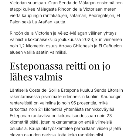
Victorian suuntaan. Gran Senda de Málagan ensimmäinen
etappi kulkee Málagasta Rincón de la Victoriaan meren
viertä kaupungin rantakatujen, sataman, Pedregalejon, El
Palon sekä La Arañan kautta.
Rincón de la Victorian ja Vélez-Málagan välinen yhteys
valmistui kokonaiseksi jo joulukuussa 2023, kun viimeinen
noin 1,2 kilometrin osuus Arroyo Chilchesin ja El Cañuelon
alueen välillä saatiin valmiiksi.
Esteponassa reitti on jo
lähes valmis
Läntisellä Costa del Solilla Estepona kuuluu Senda Litoralin
rakentamisessa pisimmälle edenneisiin kuntiin. Kaupungin
rantareitistä on valmiina jo noin 95 prosenttia, mikä
tarkoittaa noin 21 kilometriä yhtenäistä rannikkoväylää.
Esteponan rantaviiva on kokonaisuudessaan noin 23
kilometriä pitkä, joten rakentamatta on enää viimeisiä
osuuksia. Kaupunki työskentelee parhaillaan viiden jäljellä
olevan osuuden parissa, jotta koko rannikko olisi