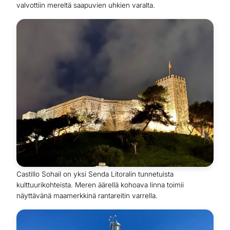
valvottiin mereltä saapuvien uhkien varalta.
Castillo Sohail on yksi Senda Litoralin tunnetuista
kulttuurikohteista. Meren äärellä kohoava linna toimii
näyttävänä maamerkkinä rantareitin varrella.