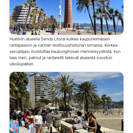
Huelinin alueella Senda Litoral kulkee kaupunkimaisen
rantapaseon ja vanhan teollisuushistorian lomassa. Korkea
savupiippu muistuttaa kaupunginosan menneisyydestä, kun
taas meri, palmut ja rantareitti tekevät alueesta suositun
ulkoilupaikan.