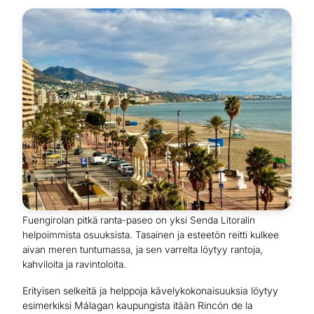
Fuengirolan pitkä ranta-paseo on yksi Senda Litoralin
helpoimmista osuuksista. Tasainen ja esteetön reitti kulkee
aivan meren tuntumassa, ja sen varrelta löytyy rantoja,
kahviloita ja ravintoloita.
Erityisen selkeitä ja helppoja kävelykokonaisuuksia löytyy
esimerkiksi Málagan kaupungista itään Rincón de la