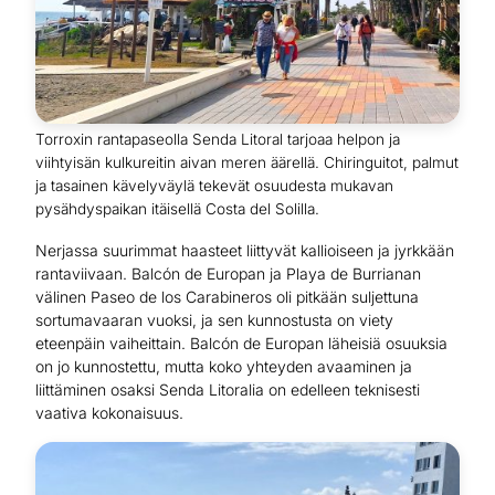
Torroxin rantapaseolla Senda Litoral tarjoaa helpon ja
viihtyisän kulkureitin aivan meren äärellä. Chiringuitot, palmut
ja tasainen kävelyväylä tekevät osuudesta mukavan
pysähdyspaikan itäisellä Costa del Solilla.
Nerjassa suurimmat haasteet liittyvät kallioiseen ja jyrkkään
rantaviivaan. Balcón de Europan ja Playa de Burrianan
välinen Paseo de los Carabineros oli pitkään suljettuna
sortumavaaran vuoksi, ja sen kunnostusta on viety
eteenpäin vaiheittain. Balcón de Europan läheisiä osuuksia
on jo kunnostettu, mutta koko yhteyden avaaminen ja
liittäminen osaksi Senda Litoralia on edelleen teknisesti
vaativa kokonaisuus.