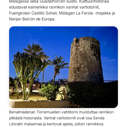
Málagassa sekä Guadalhorcen suisto. Kulttuurihistoriaa
edustavat esimerkiksi rannikon vanhat vartiotornit,
Fuengirolan Castillo Sohail, Málagan La Farola -majakka ja
Nerjan Balcón de Europa.
Benalmádenan Torremuellen vahtitorni muistuttaa rannikon
pitkästä historiasta. Vanhat vartiotornit ovat osa Senda
Litoralin maisemaa ja kertovat ajasta, jolloin rannikkoa