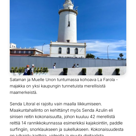
Sataman ja Muelle Unon tuntumassa kohoava La Farola -
majakka on yksi kaupungin tunnetuista merellisistä
maamerkeistä.
Senda Litoral ei rajoitu vain maalla liikkumiseen.
Maakuntahallinto on kehittänyt myös Senda Azulin eli
sinisen reitin kokonaisuutta, johon kuuluu 42 merellistä
reittiä 14 rannikkokunnassa esimerkiksi kajakointiin, paddle
surfingiin, snorklaukseen ja sukellukseen. Kokonaisuudesta
on julkaistu karttoja, videoita ja muuta digitaalista