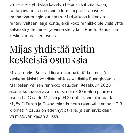
varrella voi yhdistää kävelyn helposti kahvitaukoon,
rantapäivään, satamavierailuun tai poikkeamiseen
vanhankaupungin suuntaan. Marbella on kuitenkin
rantaviivaltaan laaja kunta, eikä koko rannikko ole vielä yhtä
selkeästi yhtenäinen ja viimeistelty kuin Puerto Banúsin ja
keskustan välinen osuus.
Mijas yhdistää reitin
keskeisiä osuuksia
Mijas on yksi Senda Litoralin kannalta tärkeimmistä
keskeneräisistä kohdista, sillä se yhdistää Fuengirolan ja
Marbellan välisen rannikko-osuuden. Kesäkuun 2026
alussa kunnassa avattiin uusi noin 700 metrin pituinen
osuus La Cala de Mijasin ja El Sheriff -ravintolan välillä.
Myös El Faron ja Fuengirolan kunnan rajan välinen noin 2,3
kilometrin osuus on edennyt pitkälle, ja sen arvioidaan
valmistuvan kesän alussa.