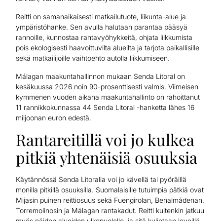
Reitti on samanaikaisesti matkailutuote, liikunta-alue ja
ympäristöhanke. Sen avulla halutaan parantaa pääsyä
rannoille, kunnostaa rantavyöhykkeitä, ohjata liikkumista
pois ekologisesti haavoittuvilta alueilta ja tarjota paikallisille
sekä matkailijoille vaihtoehto autolla liikkumiseen.
Málagan maakuntahallinnon mukaan Senda Litoral on
kesäkuussa 2026 noin 90-prosenttisesti valmis. Viimeisen
kymmenen vuoden aikana maakuntahallinto on rahoittanut
11 rannikkokunnassa 44 Senda Litoral -hanketta lähes 16
miljoonan euron edestä.
Rantareitillä voi jo kulkea
pitkiä yhtenäisiä osuuksia
Käytännössä Senda Litoralia voi jo kävellä tai pyöräillä
monilla pitkillä osuuksilla. Suomalaisille tutuimpia pätkiä ovat
Mijasin puinen reittiosuus sekä Fuengirolan, Benalmádenan,
Torremolinosin ja Málagan rantakadut. Reitti kuitenkin jatkuu
myös näiden alueiden ulkopuolelle, ja sitä kuljetaan leveillä