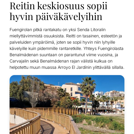
Reitin keskiosuus sopii
hyvin päiväkävelyihin
Fuengirolan pitkä rantakatu on yksi Senda Litoralin
miellyttävimmistä osuuksista. Reitti on tasainen, esteetön ja
palveluiden ympäröimä, joten se sopii hyvin niin lyhyille
kävelyille kuin pidemmille rantaretkille. Yhteys Fuengirolasta
Benalmádenan suuntaan on parantunut viime vuosina, ja
Carvajalin sekä Benalmádenan rajan välistä kulkua on
helpotettu muun muassa Arroyo El Jardínin ylittävällä sillalla.