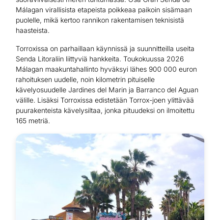
Málagan virallisista etapeista poikkeaa paikoin sisämaan
puolelle, mikä kertoo rannikon rakentamisen teknisistä
haasteista.
Torroxissa on parhaillaan käynnissä ja suunnitteilla useita
Senda Litoraliin liittyviä hankkeita. Toukokuussa 2026
Málagan maakuntahallinto hyväksyi lähes 900 000 euron
rahoituksen uudelle, noin kilometrin pituiselle
kävelyosuudelle Jardines del Marin ja Barranco del Aguan
välille. Lisäksi Torroxissa edistetään Torrox-joen ylittävää
puurakenteista kävelysiltaa, jonka pituudeksi on ilmoitettu
165 metriä.