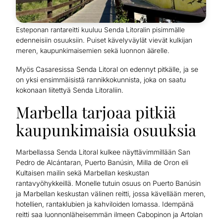
Esteponan rantareitti kuuluu Senda Litoralin pisimmälle
edenneisiin osuuksiin. Puiset kävelyväylät vievät kulkijan
meren, kaupunkimaisemien sekä luonnon äärelle.
Myös Casaresissa Senda Litoral on edennyt pitkälle, ja se
on yksi ensimmäisistä rannikkokunnista, joka on saatu
kokonaan liitettyä Senda Litoraliin.
Marbella tarjoaa pitkiä
kaupunkimaisia osuuksia
Marbellassa Senda Litoral kulkee näyttävimmillään San
Pedro de Alcántaran, Puerto Banúsin, Milla de Oron eli
Kultaisen mailin sekä Marbellan keskustan
rantavyöhykkeillä. Monelle tutuin osuus on Puerto Banúsin
ja Marbellan keskustan välinen reitti, jossa kävellään meren,
hotellien, rantaklubien ja kahviloiden lomassa. Idempänä
reitti saa luonnonläheisemmän ilmeen Cabopinon ja Artolan