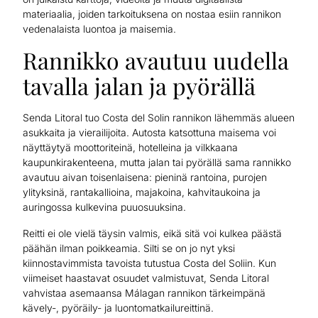
materiaalia, joiden tarkoituksena on nostaa esiin rannikon
vedenalaista luontoa ja maisemia.
Rannikko avautuu uudella
tavalla jalan ja pyörällä
Senda Litoral tuo Costa del Solin rannikon lähemmäs alueen
asukkaita ja vierailijoita. Autosta katsottuna maisema voi
näyttäytyä moottoriteinä, hotelleina ja vilkkaana
kaupunkirakenteena, mutta jalan tai pyörällä sama rannikko
avautuu aivan toisenlaisena: pieninä rantoina, purojen
ylityksinä, rantakallioina, majakoina, kahvitaukoina ja
auringossa kulkevina puuosuuksina.
Reitti ei ole vielä täysin valmis, eikä sitä voi kulkea päästä
päähän ilman poikkeamia. Silti se on jo nyt yksi
kiinnostavimmista tavoista tutustua Costa del Soliin. Kun
viimeiset haastavat osuudet valmistuvat, Senda Litoral
vahvistaa asemaansa Málagan rannikon tärkeimpänä
kävely-, pyöräily- ja luontomatkailureittinä.