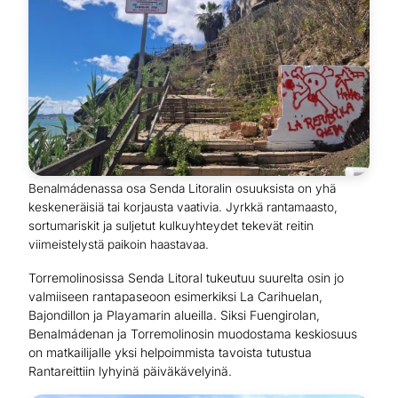
Benalmádenassa osa Senda Litoralin osuuksista on yhä
keskeneräisiä tai korjausta vaativia. Jyrkkä rantamaasto,
sortumariskit ja suljetut kulkuyhteydet tekevät reitin
viimeistelystä paikoin haastavaa.
Torremolinosissa Senda Litoral tukeutuu suurelta osin jo
valmiiseen rantapaseoon esimerkiksi La Carihuelan,
Bajondillon ja Playamarin alueilla. Siksi Fuengirolan,
Benalmádenan ja Torremolinosin muodostama keskiosuus
on matkailijalle yksi helpoimmista tavoista tutustua
Rantareittiin lyhyinä päiväkävelyinä.