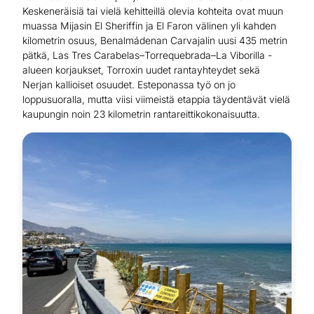
Keskeneräisiä tai vielä kehitteillä olevia kohteita ovat muun
muassa Mijasin El Sheriffin ja El Faron välinen yli kahden
kilometrin osuus, Benalmádenan Carvajalin uusi 435 metrin
pätkä, Las Tres Carabelas–Torrequebrada–La Viborilla -
alueen korjaukset, Torroxin uudet rantayhteydet sekä
Nerjan kallioiset osuudet. Esteponassa työ on jo
loppusuoralla, mutta viisi viimeistä etappia täydentävät vielä
kaupungin noin 23 kilometrin rantareittikokonaisuutta.