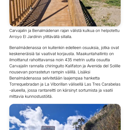
Carvajalin ja Benalmádenan rajan välistä kulkua on helpotettu
Arroyo El Jardínin ylittävällä sillalla.
Benalmádenassa on kuitenkin edelleen osuuksia, jotka ovat
keskeneräisiä tai vaativat korjausta. Maakuntahallinto on
ilmoittanut rahoittavansa noin 435 metrin uutta osuutta
Carvajalin rannalla chiringuito Kalifaton ja Avenida del Solille
nousevan porrastetun rampin välillä. Lisäksi
Benalmádenassa selvitetään laajempaa hanketta
Torrequebradan ja La Viborillan välisellä Las Tres Carabelas
-alueella, jossa rantareitti on kärsinyt sortumista ja vaatii
mittavia kunnostustöitä.