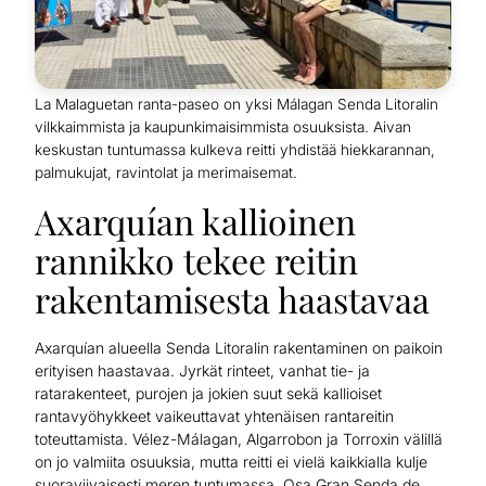
La Malaguetan ranta-paseo on yksi Málagan Senda Litoralin
vilkkaimmista ja kaupunkimaisimmista osuuksista. Aivan
keskustan tuntumassa kulkeva reitti yhdistää hiekkarannan,
palmukujat, ravintolat ja merimaisemat.
Axarquían kallioinen
rannikko tekee reitin
rakentamisesta haastavaa
Axarquían alueella Senda Litoralin rakentaminen on paikoin
erityisen haastavaa. Jyrkät rinteet, vanhat tie- ja
ratarakenteet, purojen ja jokien suut sekä kallioiset
rantavyöhykkeet vaikeuttavat yhtenäisen rantareitin
toteuttamista. Vélez-Málagan, Algarrobon ja Torroxin välillä
on jo valmiita osuuksia, mutta reitti ei vielä kaikkialla kulje
suoraviivaisesti meren tuntumassa. Osa Gran Senda de