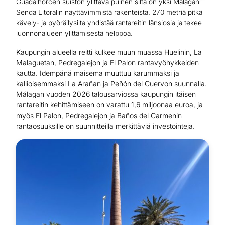
Guadalhorcen suiston ylittävä puinen silta on yksi Málagan
Senda Litoralin näyttävimmistä rakenteista. 270 metriä pitkä
kävely- ja pyöräilysilta yhdistää rantareitin länsiosia ja tekee
luonnonalueen ylittämisestä helppoa.
Kaupungin alueella reitti kulkee muun muassa Huelinin, La
Malaguetan, Pedregalejon ja El Palon rantavyöhykkeiden
kautta. Idempänä maisema muuttuu karummaksi ja
kallioisemmaksi La Arañan ja Peñón del Cuervon suunnalla.
Málagan vuoden 2026 talousarviossa kaupungin itäisen
rantareitin kehittämiseen on varattu 1,6 miljoonaa euroa, ja
myös El Palon, Pedregalejon ja Baños del Carmenin
rantaosuuksille on suunnitteilla merkittäviä investointeja.