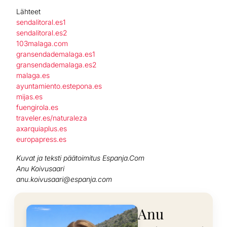
Lähteet
sendalitoral.es1
sendalitoral.es2
103malaga.com
gransendademalaga.es1
gransendademalaga.es2
malaga.es
ayuntamiento.estepona.es
mijas.es
fuengirola.es
traveler.es/naturaleza
axarquiaplus.es
europapress.es
Kuvat ja teksti päätoimitus Espanja.Com
Anu Koivusaari
anu.koivusaari@espanja.com
Anu