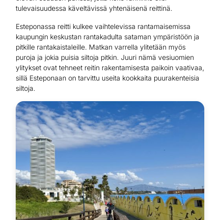
tulevaisuudessa käveltävissä yhtenäisenä reittinä.
Esteponassa reitti kulkee vaihtelevissa rantamaisemissa
kaupungin keskustan rantakadulta sataman ympäristöön ja
pitkille rantakaistaleille. Matkan varrella ylitetään myös
puroja ja jokia puisia siltoja pitkin. Juuri nämä vesiuomien
ylitykset ovat tehneet reitin rakentamisesta paikoin vaativaa,
sillä Esteponaan on tarvittu useita kookkaita puurakenteisia
siltoja.