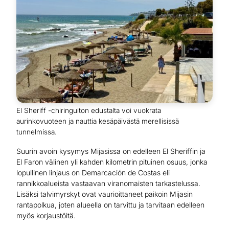
El Sheriff -chiringuiton edustalta voi vuokrata
aurinkovuoteen ja nauttia kesäpäivästä merellisissä
tunnelmissa.
Suurin avoin kysymys Mijasissa on edelleen El Sheriffin ja
El Faron välinen yli kahden kilometrin pituinen osuus, jonka
lopullinen linjaus on Demarcación de Costas eli
rannikkoalueista vastaavan viranomaisten tarkastelussa.
Lisäksi talvimyrskyt ovat vaurioittaneet paikoin Mijasin
rantapolkua, joten alueella on tarvittu ja tarvitaan edelleen
myös korjaustöitä.