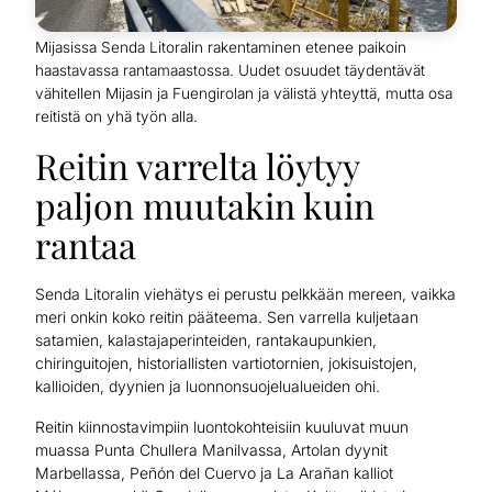
Mijasissa Senda Litoralin rakentaminen etenee paikoin
haastavassa rantamaastossa. Uudet osuudet täydentävät
vähitellen Mijasin ja Fuengirolan ja välistä yhteyttä, mutta osa
reitistä on yhä työn alla.
Reitin varrelta löytyy
paljon muutakin kuin
rantaa
Senda Litoralin viehätys ei perustu pelkkään mereen, vaikka
meri onkin koko reitin pääteema. Sen varrella kuljetaan
satamien, kalastajaperinteiden, rantakaupunkien,
chiringuitojen, historiallisten vartiotornien, jokisuistojen,
kallioiden, dyynien ja luonnonsuojelualueiden ohi.
Reitin kiinnostavimpiin luontokohteisiin kuuluvat muun
muassa Punta Chullera Manilvassa, Artolan dyynit
Marbellassa, Peñón del Cuervo ja La Arañan kalliot