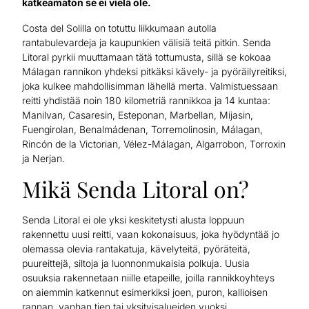
katkeamaton se ei vielä ole.
Costa del Solilla on totuttu liikkumaan autolla
rantabulevardeja ja kaupunkien välisiä teitä pitkin. Senda
Litoral pyrkii muuttamaan tätä tottumusta, sillä se kokoaa
Málagan rannikon yhdeksi pitkäksi kävely- ja pyöräilyreitiksi,
joka kulkee mahdollisimman lähellä merta. Valmistuessaan
reitti yhdistää noin 180 kilometriä rannikkoa ja 14 kuntaa:
Manilvan, Casaresin, Esteponan, Marbellan, Mijasin,
Fuengirolan, Benalmádenan, Torremolinosin, Málagan,
Rincón de la Victorian, Vélez-Málagan, Algarrobon, Torroxin
ja Nerjan.
Mikä Senda Litoral on?
Senda Litoral ei ole yksi keskitetysti alusta loppuun
rakennettu uusi reitti, vaan kokonaisuus, joka hyödyntää jo
olemassa olevia rantakatuja, kävelyteitä, pyöräteitä,
puureittejä, siltoja ja luonnonmukaisia polkuja. Uusia
osuuksia rakennetaan niille etapeille, joilla rannikkoyhteys
on aiemmin katkennut esimerkiksi joen, puron, kallioisen
rannan, vanhan tien tai yksityisalueiden vuoksi.