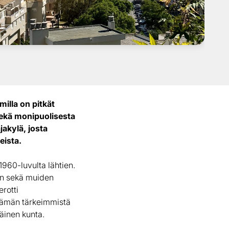
illa on pitkät
sekä monipuolisesta
jakylä, josta
eista.
1960-luvulta lähtien.
den sekä muiden
erotti
elämän tärkeimmistä
näinen kunta.