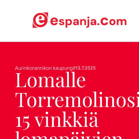
Aurinkorannikon kaupungit
13.7.2025
Lomalle
Torremolinosi
15 vinkkiä
lomapäivien