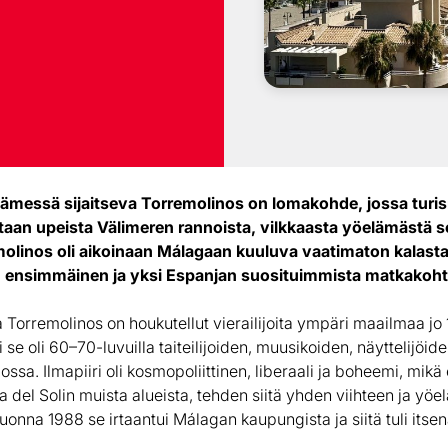
dämessä sijaitseva Torremolinos on lomakohde, jossa turism
etaan upeista Välimeren rannoista, vilkkaasta yöelämästä 
molinos oli aikoinaan Málagaan kuuluva vaatimaton kalasta
n ensimmäinen ja yksi Espanjan suosituimmista matkakoht
a Torremolinos on houkutellut vierailijoita ympäri maailmaa jo 
i se oli 60–70-luvuilla taiteilijoiden, muusikoiden, näyttelijöi
ssa. Ilmapiiri oli kosmopoliittinen, liberaali ja boheemi, mikä 
 del Solin muista alueista, tehden siitä yhden viihteen ja yö
uonna 1988 se irtaantui Málagan kaupungista ja siitä tuli itse