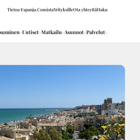
Tietoa Espanja.Comista
Yrityksille
Ota yhteyttä
Haku
suminen
Uutiset
Matkailu
Asunnot
Palvelut