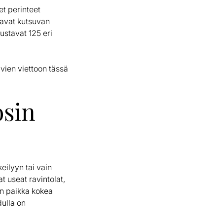
et perinteet
joavat kutsuvan
ustavat 125 eri
vien viettoon tässä
osin
eilyyn tai vain
 useat ravintolat,
nen paikka kokea
dulla on