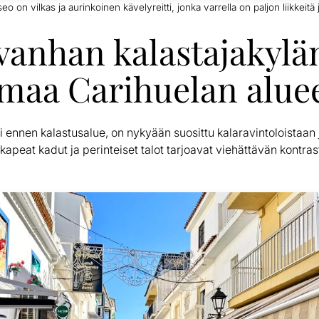
 on vilkas ja aurinkoinen kävelyreitti, jonka varrella on paljon liikkeitä j
 vanhan kalastajakylä
maa Carihuelan aluee
li ennen kalastusalue, on nykyään suosittu kalaravintoloistaan
apeat kadut ja perinteiset talot tarjoavat viehättävän kontras