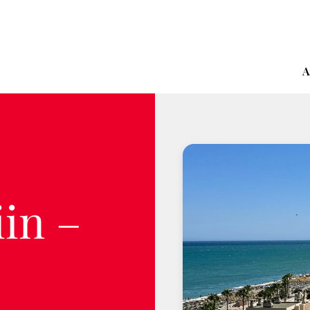
A
in –