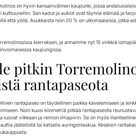
olinos on hyvin kansainvälinen kaupunki, jossa andalusialais
i kulttuureihin. Sen kadut ja aukiot ovat täynnä elämää ja tar
ällä että yöllä. Asukkaista noin 20 % on ulkomaalaisia, jotka ed
rremolinosissa kierroksen, ja annamme nyt 15 vinkkiä lomapäi
linvoimaisessa kaupungissa.
ele pitkin Torremolin
istä rantapaseota
linen rantapaseo on täydellinen paikka kävelemiseen ja lenkk
miseen. Noin kuusi kilometriä pitkää rantapaseota reunustavat
tka luovat vilkkaan ja rennon ilmapiirin. Se on myös ihanteelli
auttia jäätelöstä tai katsella auringonlaskua. Kesäisin rantaka
atukauppiaita.