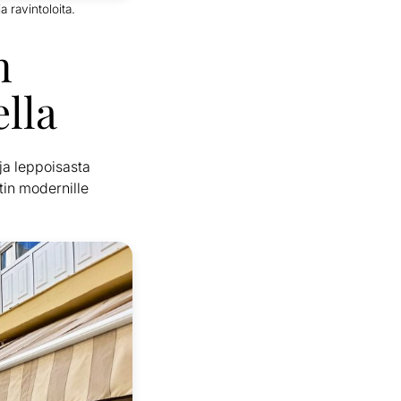
a ravintoloita.
n
lla
 ja leppoisasta
tin modernille