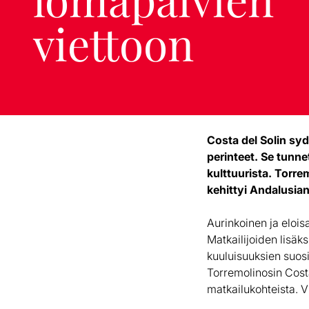
viettoon
Costa del Solin sy
perinteet. Se tunn
kulttuurista. Torre
kehittyi Andalusia
Aurinkoinen ja elois
Matkailijoiden lisäks
kuuluisuuksien suosio
Torremolinosin Costa
matkailukohteista. V