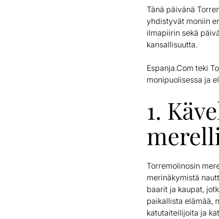
Tänä päivänä Torrem
yhdistyvät moniin er
ilmapiirin sekä päiv
kansallisuutta.
Espanja.Com teki To
monipuolisessa ja e
1. Käv
merell
Torremolinosin merel
merinäkymistä nautti
baarit ja kaupat, jo
paikallista elämää, n
katutaiteilijoita ja k