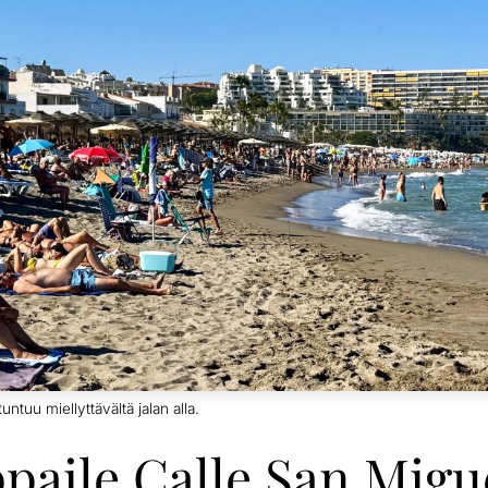
ntuu miellyttävältä jalan alla.
ppaile Calle San Migu