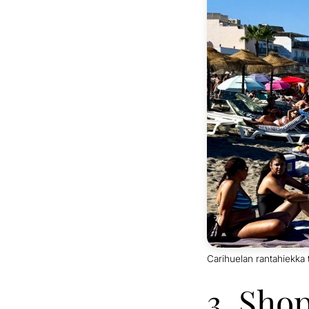
Carihuelan rantahiekka tu
3. Sho