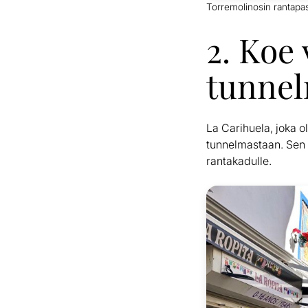
Torremolinosin rantapaseo
2. Koe
tunnel
La Carihuela, joka o
tunnelmastaan. Sen k
rantakadulle.