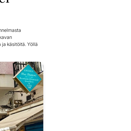
unnelmasta
ukavan
a käsitöitä. Yöllä