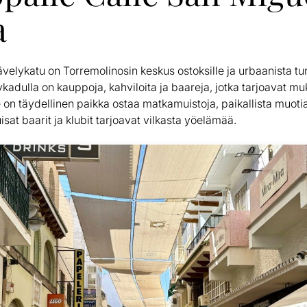
a
ävelykatu on Torremolinosin keskus ostoksille ja urbaanista t
kadulla on kauppoja, kahviloita ja baareja, jotka tarjoavat m
on täydellinen paikka ostaa matkamuistoja, paikallista muotia j
isat baarit ja klubit tarjoavat vilkasta yöelämää.