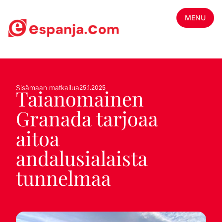
MENU
Sisämaan matkailua
25.1.2025
Taianomainen
Granada tarjoaa
aitoa
andalusialaista
tunnelmaa