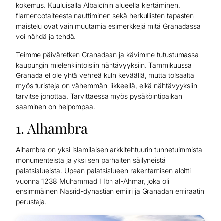
kokemus. Kuuluisalla Albaicínin alueella kiertäminen,
flamencotaiteesta nauttiminen sekä herkullisten tapasten
maistelu ovat vain muutamia esimerkkejä mitä Granadassa
voi nähdä ja tehdä.
Teimme päiväretken Granadaan ja kävimme tutustumassa
kaupungin mielenkiintoisiin nähtävyyksiin. Tammikuussa
Granada ei ole yhtä vehreä kuin keväällä, mutta toisaalta
myös turisteja on vähemmän liikkeellä, eikä nähtävyyksiin
tarvitse jonottaa. Tarvittaessa myös pysäköintipaikan
saaminen on helpompaa.
1. Alhambra
Alhambra on yksi islamilaisen arkkitehtuurin tunnetuimmista
monumenteista ja yksi sen parhaiten säilyneistä
palatsialueista. Upean palatsialueen rakentamisen aloitti
vuonna 1238 Muhammad I Ibn al-Ahmar, joka oli
ensimmäinen Nasrid-dynastian emiiri ja Granadan emiraatin
perustaja.