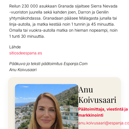
Reilun 230 000 asukkaan Granada sijaitsee
Sierra Nevada
-vuoriston juurella sekä kahden joen, Darron ja Genilin
yhtymäkohdassa. Granadaan pääsee Málagasta junalla tai
linja-autolla, ja matka kestää noin 1 tunnin ja 45 minuuttia.
Omalla tai vuokra-autolla matka on hieman nopeampi, noin
1 tunti 30 minuuttia.
Lähde
sitiosdeespana.es
Pääkuva ja teksti päätoimitus Espanja.Com
Anu Koivusaari
Anu
Koivusaari
Päätoimittaja, viestintä ja
markkinointi
anu.koivusaari@espanja.c