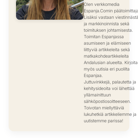
Olen verkkomedia
Espanja.Comin päätoimittaj
Lisäksi vastaan viestinnäst
ja markkinoinnista sekä
toimituksen johtamisesta.
Toimitan Espanjassa
asumiseen ja elämiseen
liittyviä artikkeleita sekä
matkakohdeartikkeleita
Andalusian alueelta. Kirjoit
myös uutisia eri puolilta
Espanjaa.
Juttuvinkkejä, palautetta ja
kehitysideoita voi lähettää
yllämainittuun
sähköpostiosoitteeseen.
Toivotan miellyttäviä
lukuhetkiä artikkeliemme ja
uutistemme parissa!