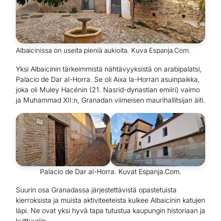
Albaicínissa on useita pieniä aukioita. Kuva Espanja.Com.
Yksi Albaicínin tärkeimmistä nähtävyyksistä on arabipalatsi,
Palacio de Dar al-Horra. Se oli Aixa la-Horran asuinpaikka,
joka oli Muley Hacénin (21. Nasrid-dynastian emiiri) vaimo
ja Muhammad XII:n, Granadan viimeisen maurihallitsijan äiti.
Palacio de Dar al-Horra. Kuvat Espanja.Com.
Suurin osa Granadassa järjestettävistä opastetuista
kierroksista ja muista aktiviteeteista kulkee Albaicínin katujen
läpi. Ne ovat yksi hyvä tapa tutustua kaupungin historiaan ja
kulttuuriin.