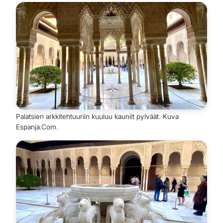
Palatsien arkkitehtuuriin kuuluu kauniit pylväät. Kuva
Espanja.Com.