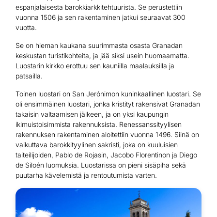
espanjalaisesta barokkiarkkitehtuurista. Se perustettiin
vuonna 1506 ja sen rakentaminen jatkui seuraavat 300
vuotta.
Se on hieman kaukana suurimmasta osasta Granadan
keskustan turistikohteita, ja jää siksi usein huomaamatta.
Luostarin kirkko erottuu sen kauniilla maalauksilla ja
patsailla.
Toinen luostari on San Jerónimon kuninkaallinen luostari. Se
oli ensimmäinen luostari, jonka kristityt rakensivat Granadan
takaisin valtaamisen jälkeen, ja on yksi kaupungin
ikimuistoisimmista rakennuksista. Renessanssityylisen
rakennuksen rakentaminen aloitettiin vuonna 1496. Siinä on
vaikuttava barokkityylinen sakristi, joka on kuuluisien
taiteilijoiden, Pablo de Rojasin, Jacobo Florentinon ja Diego
de Siloén luomuksia. Luostarissa on pieni sisäpiha sekä
puutarha kävelemistä ja rentoutumista varten.