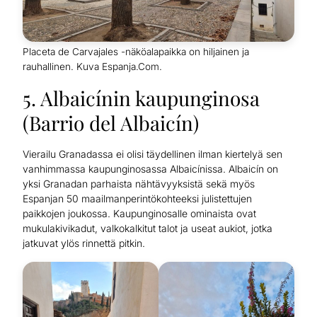
Placeta de Carvajales -näköalapaikka on hiljainen ja
rauhallinen. Kuva Espanja.Com.
5. Albaicínin kaupunginosa
(Barrio del Albaicín)
Vierailu Granadassa ei olisi täydellinen ilman kiertelyä sen
vanhimmassa kaupunginosassa Albaicínissa. Albaicín on
yksi Granadan parhaista nähtävyyksistä sekä myös
Espanjan 50 maailmanperintökohteeksi julistettujen
paikkojen joukossa. Kaupunginosalle ominaista ovat
mukulakivikadut, valkokalkitut talot ja useat aukiot, jotka
jatkuvat ylös rinnettä pitkin.