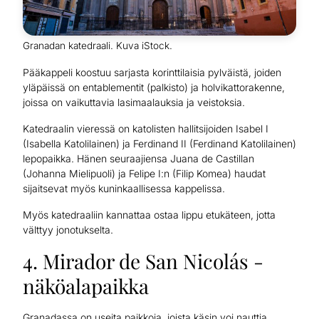
Granadan katedraali. Kuva iStock.
Pääkappeli koostuu sarjasta korinttilaisia pylväistä, joiden
yläpäissä on entablementit (palkisto) ja holvikattorakenne,
joissa on vaikuttavia lasimaalauksia ja veistoksia.
Katedraalin vieressä on katolisten hallitsijoiden Isabel I
(Isabella Katolilainen) ja Ferdinand II (Ferdinand Katolilainen)
lepopaikka. Hänen seuraajiensa Juana de Castillan
(Johanna Mielipuoli) ja Felipe I:n (Filip Komea) haudat
sijaitsevat myös kuninkaallisessa kappelissa.
Myös katedraaliin kannattaa ostaa lippu etukäteen, jotta
välttyy jonotukselta.
4. Mirador de San Nicolás -
näköalapaikka
Granadassa on useita paikkoja, joista käsin voi nauttia