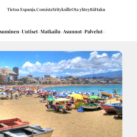
Tietoa Espanja.Comista
Yrityksille
Ota yhteyttä
Haku
suminen
Uutiset
Matkailu
Asunnot
Palvelut