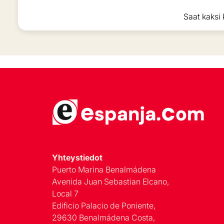
Saat kaksi 
Yhteystiedot
Puerto Marina Benalmádena
Avenida Juan Sebastian Elcano,
Local 7
Edificio Palacio de Poniente,
29630 Benalmádena Costa,