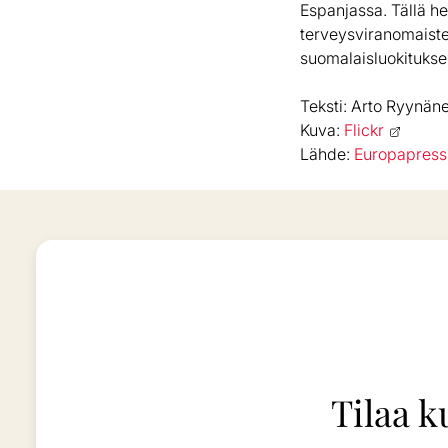
Espanjassa. Tällä h
terveysviranomaiste
suomalaisluokitukses
Teksti: Arto Ryynän
Kuva:
Flickr
Lähde:
Europapress
Tilaa k