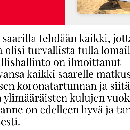
saarilla tehdään kaikki, jott
la olisi turvallista tulla loma
llishallinto on ilmoittanut
vansa kaikki saarelle matku
sen koronatartunnan ja siitä
 ylimääräisten kulujen vuok
lanne on edelleen hyvä ja ta
esti.