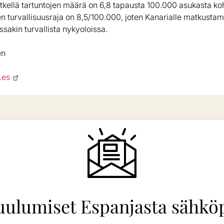
etkellä tartuntojen määrä on 6,8 tapausta 100.000 asukasta 
n turvallisuusraja on 8,5/100.000, joten Kanarialle matkusta
sakin turvallista nykyoloissa.
en
.es
uulumiset Espanjasta sähköp