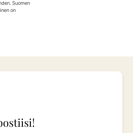
kohden. Suomen
minen on
ostiisi!