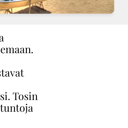
a
ilemaan.
stavat
si. Tosin
rtuntoja