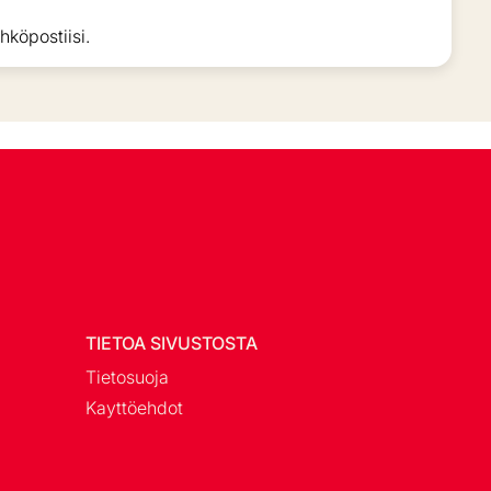
hköpostiisi.
TIETOA SIVUSTOSTA
Tietosuoja
Kayttöehdot