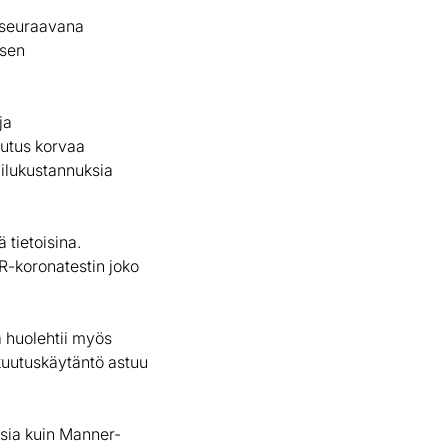
e seuraavana
isen
ja
uutus korvaa
ailukustannuksia
 tietoisina.
R-koronatestin joko
a huolehtii myös
kuutuskäytäntö astuu
ksia kuin Manner-