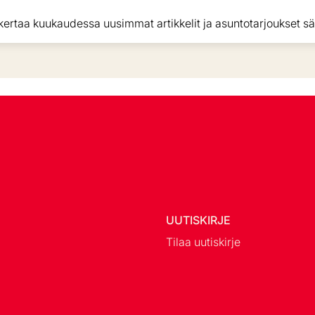
kertaa kuukaudessa uusimmat artikkelit ja asuntotarjoukset sä
UUTISKIRJE
Tilaa uutiskirje