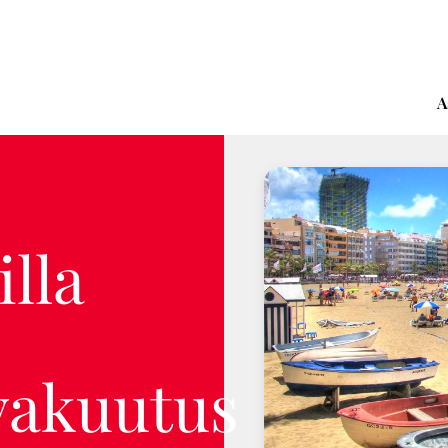
A
lla
vakuutus