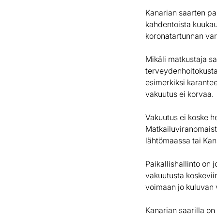
Kanarian saarten pai
kahdentoista kuukau
koronatartunnan var
Mikäli matkustaja sa
terveydenhoitokusta
esimerkiksi karantee
vakuutus ei korvaa.
Vakuutus ei koske hei
Matkailuviranomaist
lähtömaassa tai Kana
Paikallishallinto on
vakuutusta koskevii
voimaan jo kuluvan v
Kanarian saarilla o