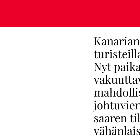
Kanarian 
turisteil
Nyt paika
vakuutta
mahdolli
johtuvien
saaren ti
vähänlais