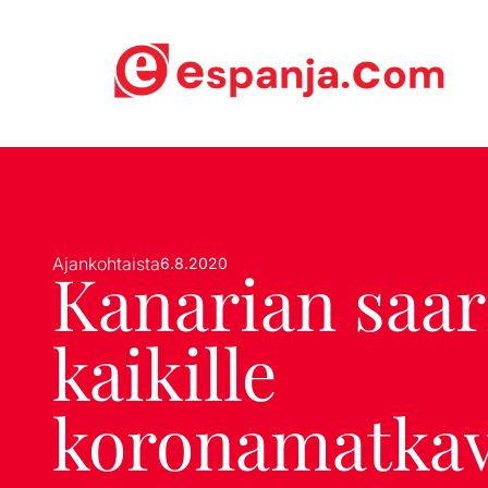
Ajankohtaista
6.8.2020
Kanarian saari
kaikille
koronamatka