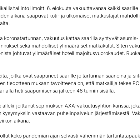
kallishallinto ilmoitti 6. elokuuta vakuuttavansa kaikki saarill
den aikana saapuvat koti- ja ulkomaiset matkustajat mahdoll
alta.
a koronatartunnan, vakuutus kattaa saarilla syntyvät asumis- 
nnukset sekä mahdolliset ylimääräiset matkakulut. Siten vak
nista johtuvat ylimääräiset hotellimajoitusvuorokaudet. Ruok
tä, joitka ovat saapuneet saarille jo tartunnan saaneina ja siitä
en tiedotteen mukaan tavoitteena on, että matkailija tekee PC
rialla heti saapumisensa jälkeen 48 tunnin sisällä.
 jo allekirjoittanut sopimuksen AXA-vakuutusyhtiön kanssa, jok
n kysymyksiin vastaavan puhelinpalvelun järjestämisestä. Va
iikon aikana.
n ollut koko pandemian ajan selvästi vähemmän tartuntatapau