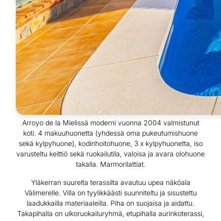
Arroyo de la Mielissä moderni vuonna 2004 valmistunut
koti. 4 makuuhuonetta (yhdessä oma pukeutumishuone
sekä kylpyhuone), kodinhoitohuone, 3 x kylpyhuonetta, iso
varusteltu keittiö sekä ruokailutila, valoisa ja avara olohuone
takalla. Marmorilattiat.
Yläkerran suurelta terassilta avautuu upea näköala
Välimerelle. Villa on tyylikkäästi suunniteltu ja sisustettu
laadukkailla materiaaleilla. Piha on suojaisa ja aidattu.
Takapihalla on ulkoruokailuryhmä, etupihalla aurinkoterassi,