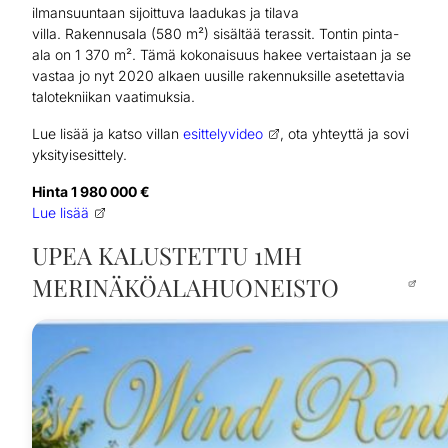
ilmansuuntaan sijoittuva laadukas ja tilava
villa. Rakennusala (580 m²) sisältää terassit. Tontin pinta-
ala on 1 370 m². Tämä kokonaisuus hakee vertaistaan ja se
vastaa jo nyt 2020 alkaen uusille rakennuksille asetettavia
talotekniikan vaatimuksia.
Lue lisää ja katso villan
esittelyvideo
, ota yhteyttä ja sovi
yksityisesittely.
Hinta 1 980 000 €
Lue lisää
UPEA KALUSTETTU 1MH
MERINÄKÖALAHUONEISTO