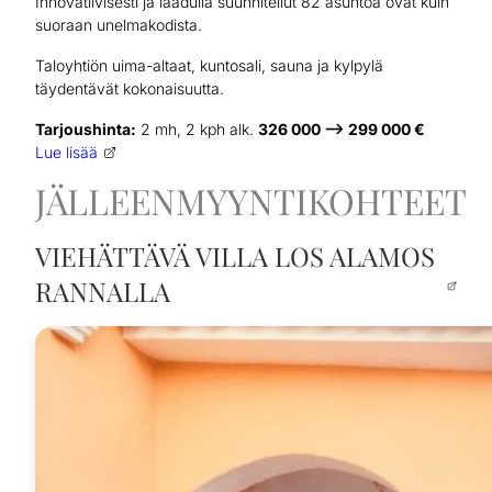
Innovatiivisesti ja laadulla suunnitellut 82 asuntoa ovat kuin
suoraan unelmakodista.
Taloyhtiön uima-altaat, kuntosali, sauna ja kylpylä
täydentävät kokonaisuutta.
Tarjoushinta:
2 mh, 2 kph alk.
326 000 –> 299 000 €
Lue lisää
JÄLLEENMYYNTIKOHTEET
VIEHÄTTÄVÄ VILLA LOS ALAMOS
RANNALLA