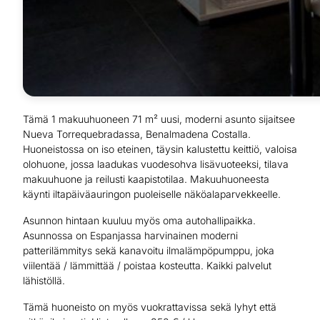
Tämä 1 makuuhuoneen 71 m² uusi, moderni asunto sijaitsee
Nueva Torrequebradassa, Benalmadena Costalla.
Huoneistossa on iso eteinen, täysin kalustettu keittiö, valoisa
olohuone, jossa laadukas vuodesohva lisävuoteeksi, tilava
makuuhuone ja reilusti kaapistotilaa. Makuuhuoneesta
käynti iltapäiväauringon puoleiselle näköalaparvekkeelle.
Asunnon hintaan kuuluu myös oma autohallipaikka.
Asunnossa on Espanjassa harvinainen moderni
patterilämmitys sekä kanavoitu ilmalämpöpumppu, joka
viilentää / lämmittää / poistaa kosteutta. Kaikki palvelut
lähistöllä.
Tämä huoneisto on myös vuokrattavissa sekä lyhyt että