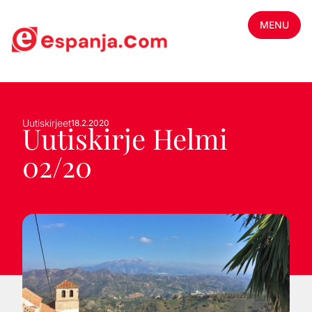
MENU
Uutiskirjeet
18.2.2020
Uutiskirje Helmi
02/20