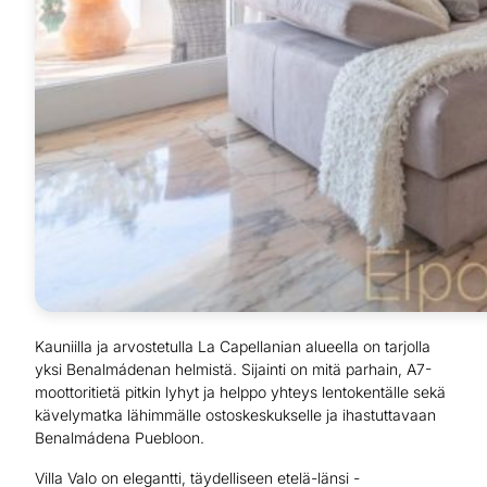
Kauniilla ja arvostetulla La Capellanian alueella on tarjolla
yksi Benalmádenan helmistä. Sijainti on mitä parhain, A7-
moottoritietä pitkin lyhyt ja helppo yhteys lentokentälle sekä
kävelymatka lähimmälle ostoskeskukselle ja ihastuttavaan
Benalmádena Puebloon.
Villa Valo on elegantti, täydelliseen etelä-länsi -