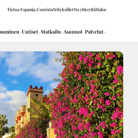
Tietoa Espanja.Comista
Yrityksille
Ota yhteyttä
Haku
suminen
Uutiset
Matkailu
Asunnot
Palvelut