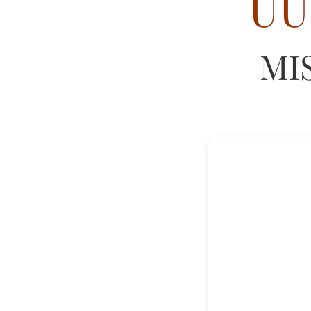
UU
MI