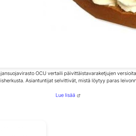
jansuojavirasto OCU vertaili päivittäistavaraketjujen versioit
isherkusta. Asiantuntijat selvittivät, mistä löytyy paras leivon
Lue lisää