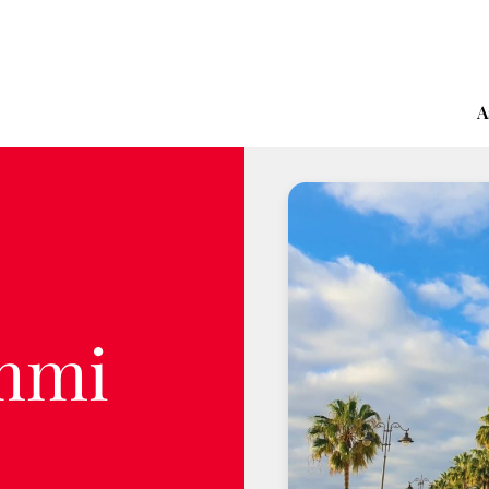
A
ammi