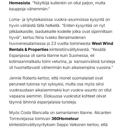
Homesista
. ”Näyttöjä kuitenkin on ollut paljon, mutta
kauppoja vähemmän.”
Loma- ja lyhytaikaisissa vuokra-asunnoissa kysyntä on
hyvin vähäistä tällä hetkellä. ”Eniten kysyntää on nyt
pitkäaikaisille, laadukkaille kodeille jotka ovat sijainniltaan
hyviä”, kertoo Nina Ivakko Benalmadenan
huvivenesatamassa jo 23 vuotta toimineesta
West Wind
Rentals & Properties
kiinteistönvälityksestä. ”Kesällä
Espanjassa oli sama tilanne kuin Suomessa, eli
kotimaanmatkailu toimi veturina, ja kansainvälisiä turisteja
oli huomattavasti vähemmän kuin aikaisempina vuosina.”
Jennie Roberts kertoo, että monet suomalaiset ovat
peruneet tulonsa nyt syksyksi, mutta osa myös siirsi
vuokraustaan aikaisemmaksi kun vuokra-asunto on ollut
vapaana aiemmin. Elokuussa vuokratut kohteet olivat
täynnä lähinnä espanjalaisia turisteja.
Myös Costa Blancalla on samanlainen tilanne. Alicanten
Torreviejassa toimivan
360Hometour
kiinteistönvälitysyrityksen Seppo Valkonen kertoo, että