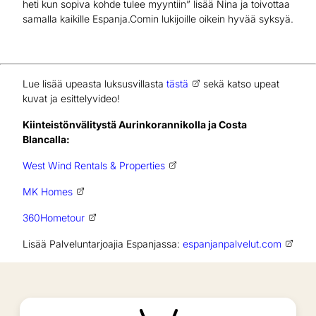
heti kun sopiva kohde tulee myyntiin” lisää Nina ja toivottaa
samalla kaikille Espanja.Comin lukijoille oikein hyvää syksyä.
Lue lisää upeasta luksusvillasta
tästä
sekä katso upeat
kuvat ja esittelyvideo!
Kiinteistönvälitystä Aurinkorannikolla ja Costa
Blancalla:
West Wind Rentals & Properties
MK Homes
360Hometour
Lisää Palveluntarjoajia Espanjassa:
espanjanpalvelut.com