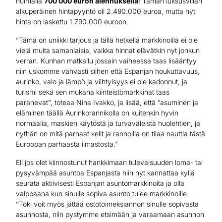
huimalla
700 000 euron alennuksella
! Tämän luksusvillan
alkuperäinen hintapyyntö oli 2.490.000 euroa, mutta nyt
hinta on laskettu 1.790.000 euroon.
”Tämä on uniikki tarjous ja tällä hetkellä markkinoilla ei ole
vielä muita samanlaisia, vaikka hinnat elävätkin nyt jonkun
verran. Kunhan matkailu jossain vaiheessa taas lisääntyy
niin uskomme vahvasti siihen että Espanjan houkuttavuus,
aurinko, valo ja lämpö ja viihtyisyys ei ole kadonnut, ja
turismi sekä sen mukana kiinteistömarkkinat taas
paranevat”, toteaa Nina Ivakko, ja lisää, että ”asuminen ja
eläminen täällä Aurinkorannikolla on kuitenkin hyvin
normaalia, maskien käytöstä ja turvaväleistä huolehtien, ja
nythän on mitä parhaat kelit ja rannoilla on tilaa nauttia tästä
Euroopan parhaasta ilmastosta.”
Eli jos olet kiinnostunut hankkimaan tulevaisuuden loma- tai
pysyvämpää asuntoa Espanjasta niin nyt kannattaa kyllä
seurata aktiivisesti Espanjan asuntomarkkinoita ja olla
valppaana kun sinulle sopiva asunto tulee markkinoille.
”Toki voit myös jättää ostotoimeksiannon sinulle sopivasta
asunnosta, niin pystymme etsimään ja varaamaan asunnon