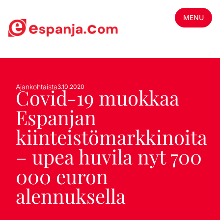
MENU
Ajankohtaista
3.10.2020
Covid-19 muokkaa
Espanjan
kiinteistömarkkinoita
– upea huvila nyt 700
000 euron
alennuksella