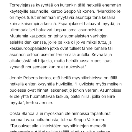
Torreviejassa kysyntää on kuitenkin tällä hetkellä enemmän
käytetyille asunnoille, kertoo Seppo Valkonen. ”Markkinoille
on myös tullut enemmän myytäviä asuntoja tänä kesänä
kuin aikaisempina kesinä. Espanjalaiset haluavat myydä, ja
ulkomaalaiset haluavat luopua loma-asunnoistaan.
Muutamia kauppoja on tehty suomalaisten vanhojen
asiakkaiden kanssa, joille paikka oli jo valmiiksi tuttu, ja
keskieurooppalaisten jotka ovat tulleet tänne lomalle tai
asunnon ostoon useimmiten omalla autolla. Keväällä ja
alkukesästä oli hiljaista, mutta heinäkuussa rupesi taas
kysyntä nousemaan kun rajat aukesivat.”
Jennie Roberts kertoo, että heillä myyntikohteissa on tällä
hetkellä eniten kysyntää huviloille. ”Huviloista myös melkein
puolessa ovat hinnat laskeneet jo jonkin verran. Asunnoissa
ei ole yhtä huomattavaa laskua, paitsi niillä, joilla on kiire
myydä”, kertoo Jennie.
Costa Blancalla ei myöskään ole hinnoissa tapahtunut
huomattavaa notkahdusta, toteaa Seppo Valkonen.
”Tarjoukset alle kiinteistöjen pyyntihintojen menevät
helpommin nyt läpi vaikka täällä ei näy vielä ainakaan