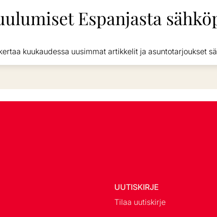
uulumiset Espanjasta sähköp
kertaa kuukaudessa uusimmat artikkelit ja asuntotarjoukset sä
UUTISKIRJE
Tilaa uutiskirje