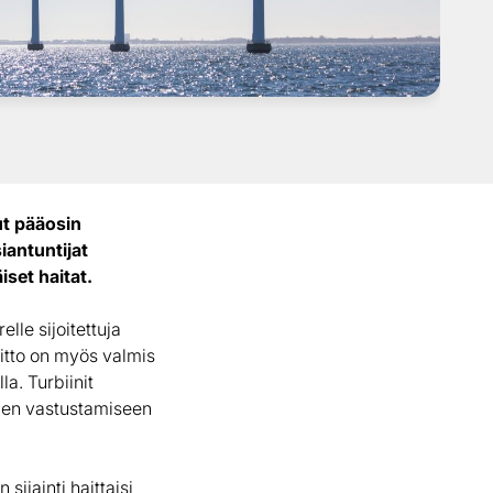
ut pääosin
iantuntijat
iset haitat.
lle sijoitettuja
iitto on myös valmis
la. Turbiinit
iiden vastustamiseen
sijainti haittaisi