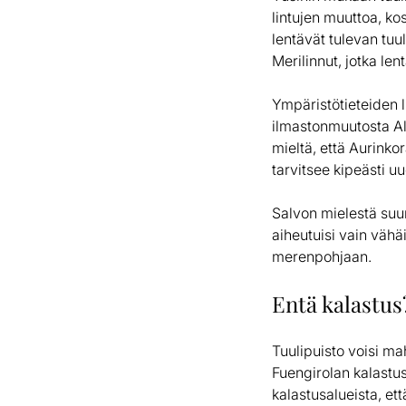
lintujen muuttoa, ko
lentävät tulevan tuul
Merilinnut, jotka le
Ympäristötieteiden l
ilmastonmuutosta Al
mieltä, että Aurinko
tarvitsee kipeästi u
Salvon mielestä suun
aiheutuisi vain vähä
merenpohjaan.
Entä kalastus
Tuulipuisto voisi ma
Fuengirolan kalastus
kalastusalueista, ett