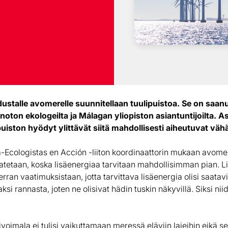
ustalle avomerelle suunnitellaan tuulipuistoa. Se on saan
ton ekologeilta ja Málagan yliopiston asiantuntijoilta. As
puiston hyödyt ylittävät siitä mahdollisesti aiheutuvat vähä
-Ecologistas en Acción -liiton koordinaattorin mukaan avomere
atetaan, koska lisäenergiaa tarvitaan mahdollisimman pian. L
ran vaatimuksistaan, jotta tarvittava lisäenergia olisi saatavil
si rannasta, joten ne olisivat hädin tuskin näkyvillä. Siksi n
oimala ei tulisi vaikuttamaan meressä eläviin lajeihin eikä sen 