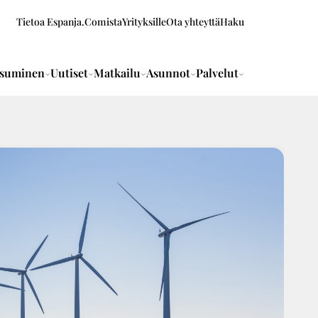
Tietoa Espanja.Comista
Yrityksille
Ota yhteyttä
Haku
suminen
Uutiset
Matkailu
Asunnot
Palvelut