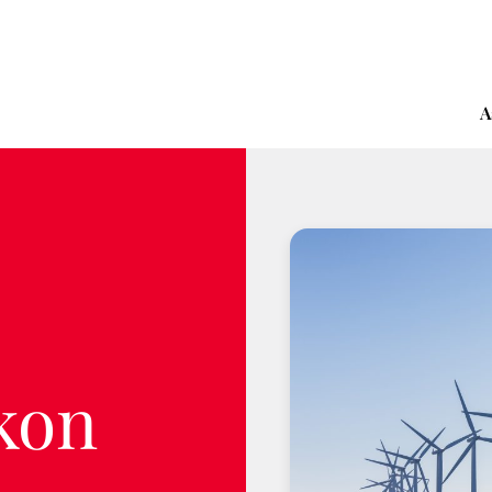
A
kon