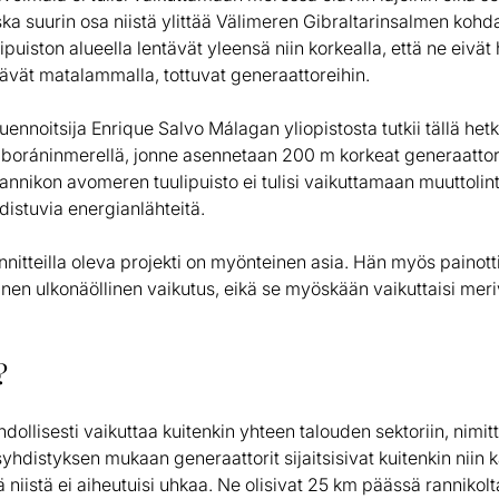
ska suurin osa niistä ylittää Välimeren Gibraltarinsalmen kohdal
ipuiston alueella lentävät yleensä niin korkealla, että ne eivät h
ntävät matalammalla, tottuvat generaattoreihin.
uennoitsija Enrique Salvo Málagan yliopistosta tutkii tällä hetk
boráninmerellä, jonne asennetaan 200 m korkeat generaattori
rannikon avomeren tuulipuisto ei tulisi vaikuttamaan muuttolin
udistuvia energianlähteitä.
nitteilla oleva projekti on myönteinen asia. Hän myös painotti,
inen ulkonäöllinen vaikutus, eikä se myöskään vaikuttaisi meriv
?
hdollisesti vaikuttaa kuitenkin yhteen talouden sektoriin, nimit
yhdistyksen mukaan generaattorit sijaitsisivat kuitenkin niin
ä niistä ei aiheutuisi uhkaa. Ne olisivat 25 km päässä rannikolt