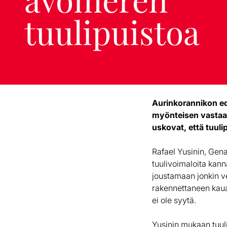
tuulipuistoa
Aurinkorannikon ed
myönteisen vastaano
uskovat, että tuuli
Rafael Yusinin, Gena
tuulivoimaloita kann
joustamaan jonkin ver
rakennettaneen kauak
ei ole syytä.
Yusinin mukaan tuuliv