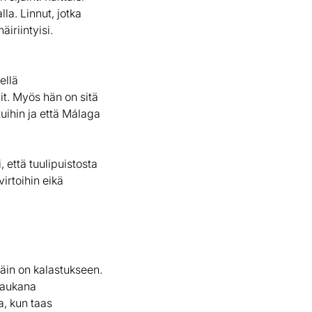
la. Linnut, jotka
äiriintyisi.
ellä
t. Myös hän on sitä
tuihin ja että Málaga
 että tuulipuistosta
irtoihin eikä
täin on kalastukseen.
 kaukana
a, kun taas