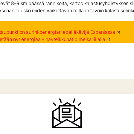
levät 8–9 km päässä rannikolta, kertoo kalastusyhdistyksen si
si hän ei usko niiden vaikuttavan millään tavoin kalastuselink
kaupunki on aurinkoenergian edelläkävijä Espanjassa
tään nyt energiaa – näyteikkunat pimeiksi illalla