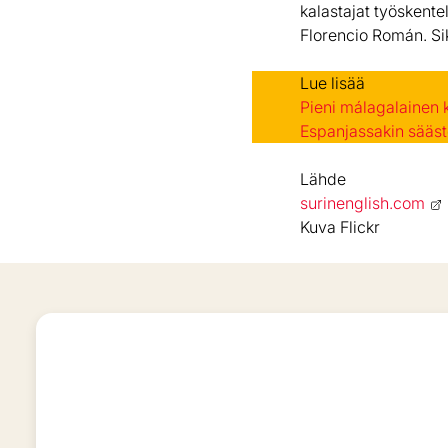
kalastajat työskente
Florencio Román. Sik
Lue lisää
Pieni málagalainen 
Espanjassakin sääste
Lähde
surinenglish.com
Kuva Flickr