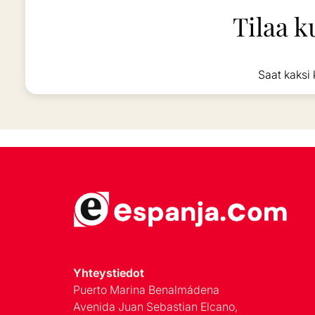
Tilaa k
Saat kaksi 
Yhteystiedot
Puerto Marina Benalmádena
Avenida Juan Sebastian Elcano,