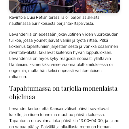
Ravintola Uusi Reflan terassilla oli paljon asiakkaita
nauttimassa aurinkoisesta perjantai-iltapäivästä.
Levanderilla on edessään jokavuotinen viiden vuorokauden
tulikoe, jossa yöunet jäävät vähiin ja työtä riittää. Pitkä
kokemus tapahtumien järjestämisestä ja vankka osaaminen
ravintola-alalta, takaavat kuitenkin hyvän lopputuloksen.
Levanderilla on myös kyky reagoida nopeasti yllättäviin
tilanteisiin. Esimerkiksi viime vuonna oluttoimituksessa oli
ongelmia, mutta hän keksi nopeasti vaihtoehtoisen
ratkaisun.
Tapahtumassa on tarjolla monenlaista
ohjelmaa
Levander kertoo, että Kansainväliset päivät soveltuvat
kaikille, ja niiden tunnelma muuttuu päivän kuluessa.
Tapahtuma on avoinna joka päivä klo 13.00–04.00, ja sinne
on vapaa pääsy. Päivällä ja alkuillasta meno on hieman