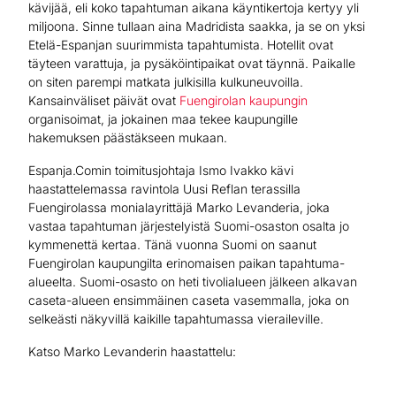
kävijää, eli koko tapahtuman aikana käyntikertoja kertyy yli
miljoona. Sinne tullaan aina Madridista saakka, ja se on yksi
Etelä-Espanjan suurimmista tapahtumista. Hotellit ovat
täyteen varattuja, ja pysäköintipaikat ovat täynnä. Paikalle
on siten parempi matkata julkisilla kulkuneuvoilla.
Kansainväliset päivät ovat
Fuengirolan kaupungin
organisoimat, ja jokainen maa tekee kaupungille
hakemuksen päästäkseen mukaan.
Espanja.Comin toimitusjohtaja Ismo Ivakko kävi
haastattelemassa ravintola Uusi Reflan terassilla
Fuengirolassa monialayrittäjä Marko Levanderia, joka
vastaa tapahtuman järjestelyistä Suomi-osaston osalta jo
kymmenettä kertaa. Tänä vuonna Suomi on saanut
Fuengirolan kaupungilta erinomaisen paikan tapahtuma-
alueelta. Suomi-osasto on heti tivolialueen jälkeen alkavan
caseta-alueen ensimmäinen caseta vasemmalla, joka on
selkeästi näkyvillä kaikille tapahtumassa vieraileville.
Katso Marko Levanderin haastattelu: