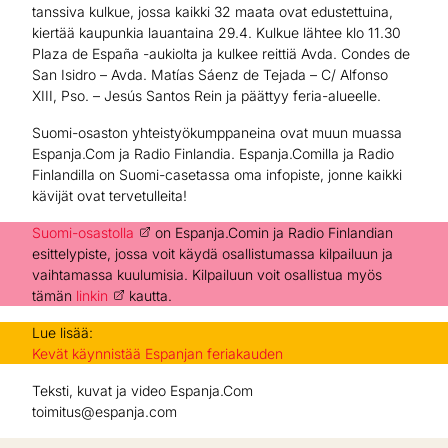
tanssiva kulkue, jossa kaikki 32 maata ovat edustettuina,
kiertää kaupunkia lauantaina 29.4. Kulkue lähtee klo 11.30
Plaza de España -aukiolta ja kulkee reittiä Avda. Condes de
San Isidro – Avda. Matías Sáenz de Tejada – C/ Alfonso
XIII, Pso. – Jesús Santos Rein ja päättyy feria-alueelle.
Suomi-osaston yhteistyökumppaneina ovat muun muassa
Espanja.Com ja Radio Finlandia. Espanja.Comilla ja Radio
Finlandilla on Suomi-casetassa oma infopiste, jonne kaikki
kävijät ovat tervetulleita!
Suomi-osastolla
on Espanja.Comin ja Radio Finlandian
esittelypiste, jossa voit käydä osallistumassa kilpailuun ja
vaihtamassa kuulumisia. Kilpailuun voit osallistua myös
tämän
linkin
kautta.
Lue lisää:
Kevät käynnistää Espanjan feriakauden
Teksti, kuvat ja video Espanja.Com
toimitus@espanja.com