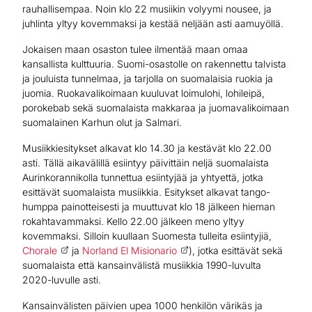
rauhallisempaa. Noin klo 22 musiikin volyymi nousee, ja
juhlinta yltyy kovemmaksi ja kestää neljään asti aamuyöllä.
Jokaisen maan osaston tulee ilmentää maan omaa
kansallista kulttuuria. Suomi-osastolle on rakennettu talvista
ja jouluista tunnelmaa, ja tarjolla on suomalaisia ruokia ja
juomia. Ruokavalikoimaan kuuluvat loimulohi, lohileipä,
porokebab sekä suomalaista makkaraa ja juomavalikoimaan
suomalainen Karhun olut ja Salmari.
Musiikkiesitykset alkavat klo 14.30 ja kestävät klo 22.00
asti. Tällä aikavälillä esiintyy päivittäin neljä suomalaista
Aurinkorannikolla tunnettua esiintyjää ja yhtyettä, jotka
esittävät suomalaista musiikkia. Esitykset alkavat tango-
humppa painotteisesti ja muuttuvat klo 18 jälkeen hieman
rokahtavammaksi. Kello 22.00 jälkeen meno yltyy
kovemmaksi. Silloin kuullaan Suomesta tulleita esiintyjiä,
Chorale
ja
Norland El Misionario
), jotka esittävät sekä
suomalaista että kansainvälistä musiikkia 1990-luvulta
2020-luvulle asti.
Kansainvälisten päivien upea 1000 henkilön värikäs ja