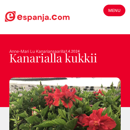
MENU
Anne-Mari Lu Kanariansaarilla
1.4.2024
Kanarialla kukkii