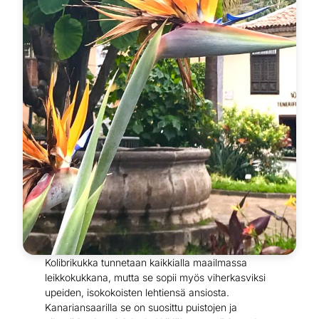
Kolibrikukka tunnetaan kaikkialla maailmassa
leikkokukkana, mutta se sopii myös viherkasviksi
upeiden, isokokoisten lehtiensä ansiosta.
Kanariansaarilla se on suosittu puistojen ja