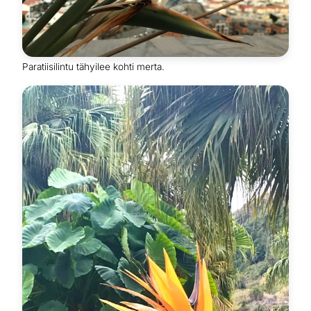
Paratiisilintu tähyilee kohti merta.