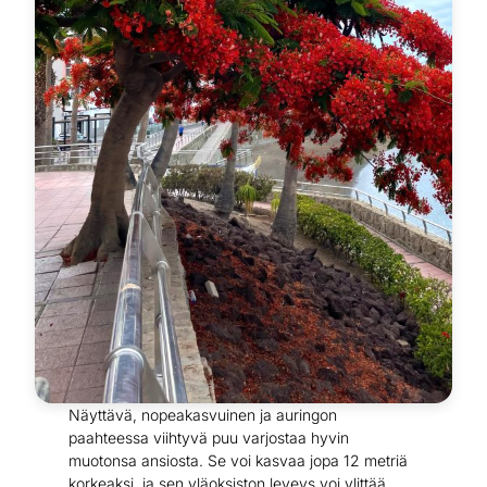
Näyttävä, nopeakasvuinen ja auringon
paahteessa viihtyvä puu varjostaa hyvin
muotonsa ansiosta. Se voi kasvaa jopa 12 metriä
korkeaksi, ja sen yläoksiston leveys voi ylittää