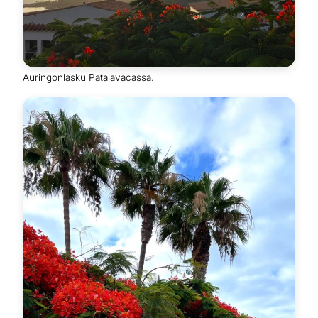
Auringonlasku Patalavacassa.