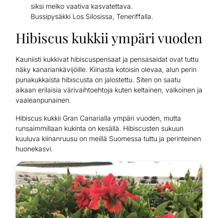
siksi melko vaativa kasvatettava.
Bussipysäkki Los Silosissa, Teneriffalla.
Hibiscus kukkii ympäri vuoden
Kauniisti kukkivat hibiscuspensaat ja pensasaidat ovat tuttu
näky kanariankävijöille. Kiinasta kotoisin olevaa, alun perin
punakukkaista hibiscusta on jalostettu. Siten on saatu
aikaan erilaisia värivaihtoehtoja kuten keltainen, valkoinen ja
vaaleanpunainen.
Hibiscus kukkii Gran Canarialla ympäri vuoden, mutta
runsaimmillaan kukinta on kesällä. Hibiscusten sukuun
kuuluva kiinanruusu on meillä Suomessa tuttu ja perinteinen
huonekasvi.