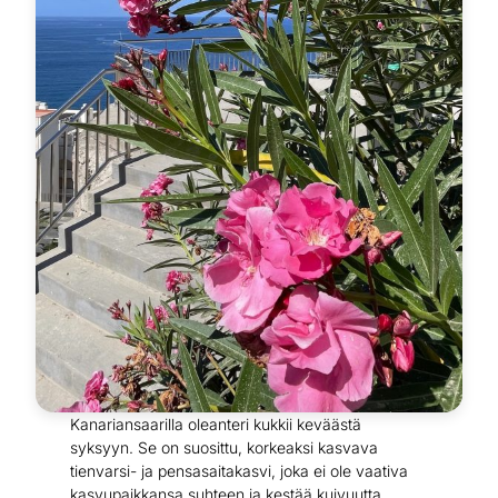
Kanariansaarilla oleanteri kukkii keväästä
syksyyn. Se on suosittu, korkeaksi kasvava
tienvarsi- ja pensasaitakasvi, joka ei ole vaativa
kasvupaikkansa suhteen ja kestää kuivuutta