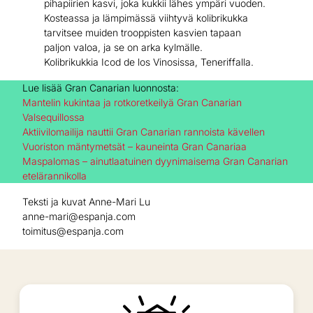
pihapiirien kasvi, joka kukkii lähes ympäri vuoden.
Kosteassa ja lämpimässä viihtyvä kolibrikukka
tarvitsee muiden trooppisten kasvien tapaan
paljon valoa, ja se on arka kylmälle.
Kolibrikukkia Icod de los Vinosissa, Teneriffalla.
Lue lisää Gran Canarian luonnosta:
Mantelin kukintaa ja rotkoretkeilyä Gran Canarian
Valsequillossa
Aktiivilomailija nauttii Gran Canarian rannoista kävellen
Vuoriston mäntymetsät – kauneinta Gran Canariaa
Maspalomas – ainutlaatuinen dyynimaisema Gran Canarian
etelärannikolla
Teksti ja kuvat Anne-Mari Lu
anne-mari@espanja.com
toimitus@espanja.com