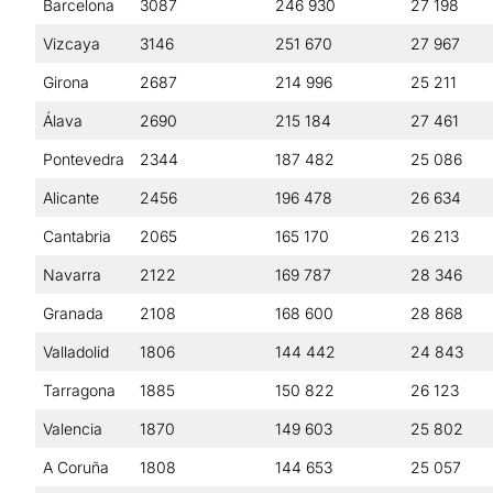
Barcelona
3087
246 930
27 198
Vizcaya
3146
251 670
27 967
Girona
2687
214 996
25 211
Álava
2690
215 184
27 461
Pontevedra
2344
187 482
25 086
Alicante
2456
196 478
26 634
Cantabria
2065
165 170
26 213
Navarra
2122
169 787
28 346
Granada
2108
168 600
28 868
Valladolid
1806
144 442
24 843
Tarragona
1885
150 822
26 123
Valencia
1870
149 603
25 802
A Coruña
1808
144 653
25 057