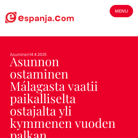
MENU
Asuminen
14.4.2025
Asunnon
ostaminen
Málagasta vaatii
paikalliselta
ostajalta yli
kymmenen vuoden
palkan