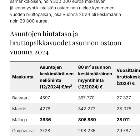
samankokoisen, noin 300 000 euroa maksavan
jälleenmyyntikiinteistön ostaminen nielee kymmenen
vuoden bruttopalkan, joka vuonna 2024 oli keskimäärin
noin 29 800 euroa.
Asuntojen hintataso ja
bruttopalkkavuodet asunnon ostoon
vuonna 2024
2
Asuntojen
80 m
asunnon
Vuosittain
keskimääräinen
keskimääräinen
Maakunta
bruttokesk
neliöhinta
myyntihinta
(2024) €
2
(12/2024) €/m
(12/2024) €
Baleaarit
4597
367 770
27 327
Madrid
4278
342 272
28 075
Málaga
3836
306 889
28 911
Guipúzcoa
3728
298 236
29 787