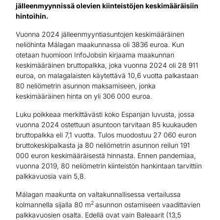
jälleenmyynnissä olevien kiinteistöjen keskimääräisiin
hintoihin.
Vuonna 2024 jälleenmyyntiasuntojen keskimääräinen
neliöhinta Málagan maakunnassa oli 3836 euroa. Kun
otetaan huomioon InfoJobsin kirjaama maakunnan
keskimääräinen bruttopalkka, joka vuonna 2024 oli 28 911
euroa, on malagalaisten käytettävä 10,6 vuotta palkastaan
80 neliömetrin asunnon maksamiseen, jonka
keskimääräinen hinta on yli 306 000 euroa.
Luku poikkeaa merkittävästi koko Espanjan luvusta, jossa
vuonna 2024 ostettuun asuntoon tarvitaan 85 kuukauden
bruttopalkka eli 7,1 vuotta. Tulos muodostuu 27 060 euron
bruttokeskipalkasta ja 80 neliömetrin asunnon reilun 191
000 euron keskimääräisestä hinnasta. Ennen pandemiaa,
vuonna 2019, 80 neliömetrin kiinteistön hankintaan tarvittiin
palkkavuosia vain 5,8.
Málagan maakunta on valtakunnallisessa vertailussa
2
kolmannella sijalla 80 m
asunnon ostamiseen vaadittavien
palkkavuosien osalta. Edellä ovat vain Baleaarit (13,5