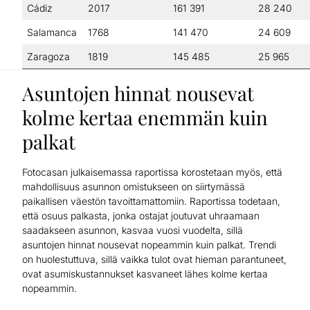
Cádiz
2017
161 391
28 240
Salamanca
1768
141 470
24 609
Zaragoza
1819
145 485
25 965
Asuntojen hinnat nousevat
kolme kertaa enemmän kuin
palkat
Fotocasan julkaisemassa raportissa korostetaan myös, että
mahdollisuus asunnon omistukseen on siirtymässä
paikallisen väestön tavoittamattomiin. Raportissa todetaan,
että osuus palkasta, jonka ostajat joutuvat uhraamaan
saadakseen asunnon, kasvaa vuosi vuodelta, sillä
asuntojen hinnat nousevat nopeammin kuin palkat. Trendi
on huolestuttuva, sillä vaikka tulot ovat hieman parantuneet,
ovat asumiskustannukset kasvaneet lähes kolme kertaa
nopeammin.