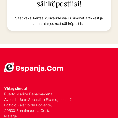
sähköpostiisi!
Saat kaksi kertaa kuukaudessa uusimmat artikkelit ja
asuntotarjoukset sähköpostiisi.
Yhteystiedot
Puerto Marina Benalmádena
Avenida Juan Sebastian Elcano, Local 7
Edificio Palacio de Poniente,
29630 Benalmádena Costa,
Málaga