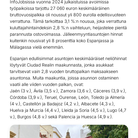
InfoJobsissa vuonna 2024 julkaistuissa avoimissa
työpaikoissa tarjottu 27 060 euron keskimääräinen
bruttovuosipalkka oli noussut yli 800 eurolla edellisvuoteen
verrattuna. Tämä tarkoittaa 3,1 %:n nousua, joka verrattuna
kuluttajahintaindeksin 2,8 %:n vaihteluun, heijastelee pientä
parannusta ostovoimassa. Jälleenmyyntiasuntojen hinnat
kuitenkin nousivat yli 8 prosenttia koko Espanjassa ja
Málagassa vielä enemmän.
Espanjan edullisimmat asuntojen keskimääräiset neliöhinnat
löytyvät Ciudad Realin maakunnasta, jonka asukkaat
tarvitsevat vain 2,8 vuoden bruttopalkan maksaakseen
asuntonsa. Muita maakuntia, joissa asunnon ostaminen
vaatii alle viiden vuoden palkan, ovat:
Jaén (3 v.), Ávila (3,5 v.), Zamora (3,6 v.), Cáceres (3,9 v.),
Córdoba (3,9 v.), Teruel, Ourense, León, Toledo ja Almería
(4 v.), Castellón ja Badajoz (4,2 v.), Albacete (4,3 v.),
Huelva ja Murcia (4,4 v.), Lleida ja Soria (4,5 v.), Lugo (4,7
v.), Burgos (4,8 v.) sekä Palencia ja Huesca (4,9 v.).