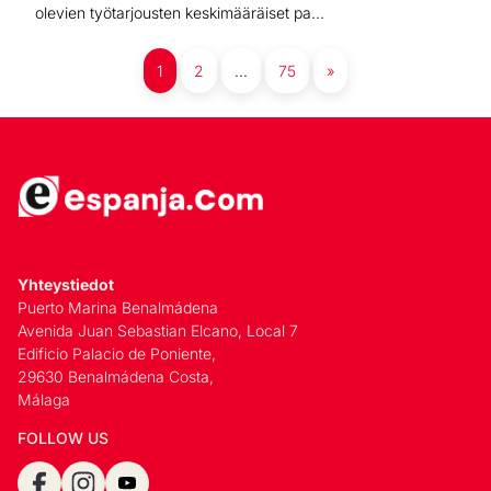
olevien työtarjousten keskimääräiset pa...
1
2
…
75
»
Yhteystiedot
Puerto Marina Benalmádena
Avenida Juan Sebastian Elcano, Local 7
Edificio Palacio de Poniente,
29630 Benalmádena Costa,
Málaga
FOLLOW US