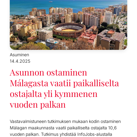
Asuminen
14.4.2025
Asunnon ostaminen
Málagasta vaatii paikalliselta
ostajalta yli kymmenen
vuoden palkan
Vastavalmistuneen tutkimuksen mukaan kodin ostaminen
Málagan maakunnasta vaatii paikalliselta ostajalta 10,6
vuoden palkan. Tutkimus yhdistää InfoJobs-alustalla