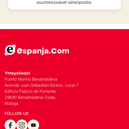
asuntotarjoukset sähköpostiisi.
Yhteystiedot
Puerto Marina Benalmádena
Avenida Juan Sebastian Elcano, Local 7
Edificio Palacio de Poniente,
29630 Benalmádena Costa,
Málaga
FOLLOW US