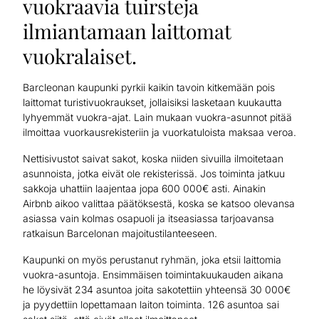
vuokraavia tuirsteja
ilmiantamaan laittomat
vuokralaiset.
Barcleonan kaupunki pyrkii kaikin tavoin kitkemään pois
laittomat turistivuokraukset, jollaisiksi lasketaan kuukautta
lyhyemmät vuokra-ajat. Lain mukaan vuokra-asunnot pitää
ilmoittaa vuorkausrekisteriin ja vuorkatuloista maksaa veroa.
Nettisivustot saivat sakot, koska niiden sivuilla ilmoitetaan
asunnoista, jotka eivät ole rekisterissä. Jos toiminta jatkuu
sakkoja uhattiin laajentaa jopa 600 000€ asti. Ainakin
Airbnb aikoo valittaa päätöksestä, koska se katsoo olevansa
asiassa vain kolmas osapuoli ja itseasiassa tarjoavansa
ratkaisun Barcelonan majoitustilanteeseen.
Kaupunki on myös perustanut ryhmän, joka etsii laittomia
vuokra-asuntoja. Ensimmäisen toimintakuukauden aikana
he löysivät 234 asuntoa joita sakotettiin yhteensä 30 000€
ja pyydettiin lopettamaan laiton toiminta. 126 asuntoa sai