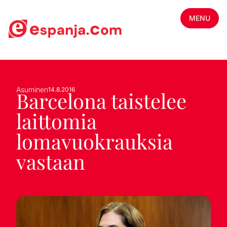
MENU
Asuminen
14.8.2016
Barcelona taistelee
laittomia
lomavuokrauksia
vastaan