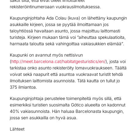
sakot siitä, että eivät olleet ilmoittaneet
rekisteröintinumeroaan vuokrausilmoituksessa.
Kaupunginjohtaha Ada Colau (kuva) on lähettäny kaupungin
asukkaille kirjeen, jossa se pyytää ilmoittamaan jos
taloyhtiössä havaitaan asunto, jossa majoittuu laittomasti
turisteja. Kirjeen mukaan tämä voi ”aiheuttaa spekulaatioita,
harmaata taloutta sekä vahingoittaa vakiasukkien elämää”.
Kaupunki on avannut myös nettisivun
(
http://meet.barcelona.cat/habitatgesturistics/en/
), josta voi
tarkistaa onko asunto rekisteröity lomavuokraukseen. Täältä
voivat sekä naapurit että asuntoa vuokraavat turistit tehdä
ilmoituksen laittomista asunnoista. Tätä kautta on tullut jo
375 ilmiantoa.
Kaupunginjohtaja perustelee toimenpiteitä myös sillä, että
esimerkiksi turistien suosimalta Gótico alueelta on kadonnut
40% vakiasunnoista. Hän haluaa Barcelonasta kaupungin,
jossa sen asukkailla on hyvä asua.
Lähteet