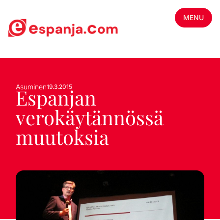
MENU
Asuminen
19.3.2015
Espanjan
verokäytännössä
muutoksia