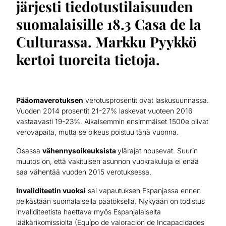
järjesti tiedotustilaisuuden
suomalaisille 18.3 Casa de la
Culturassa. Markku Pyykkö
kertoi tuoreita tietoja.
Pääomaverotuksen
verotusprosentit ovat laskusuunnassa.
Vuoden 2014 prosentit 21-27% laskevat vuoteen 2016
vastaavasti 19-23%. Aikaisemmin ensimmäiset 1500e olivat
verovapaita, mutta se oikeus poistuu tänä vuonna.
Osassa
vähennysoikeuksista
ylärajat nousevat. Suurin
muutos on, että vakituisen asunnon vuokrakuluja ei enää
saa vähentää vuoden 2015 verotuksessa.
Invaliditeetin vuoksi
sai vapautuksen Espanjassa ennen
pelkästään suomalaisella päätöksellä. Nykyään on todistus
invaliditeetista haettava myös Espanjalaiselta
lääkärikomissiolta (Equípo de valoración de Incapacidades