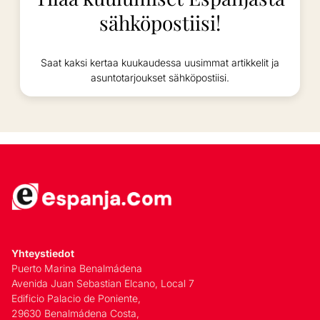
sähköpostiisi!
Saat kaksi kertaa kuukaudessa uusimmat artikkelit ja
asuntotarjoukset sähköpostiisi.
Yhteystiedot
Puerto Marina Benalmádena
Avenida Juan Sebastian Elcano, Local 7
Edificio Palacio de Poniente,
29630 Benalmádena Costa,