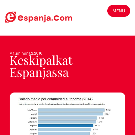
MENU
Asuminen
1.2.2016
Keskipalkat
Espanjassa