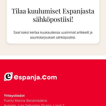
Tilaa kuulumiset Espanjasta
sähköpostiisi!
Saat kaksi kertaa kuukaudessa uusimmat artikkelit ja
asuntotarjoukset sähköpostiisi.
Yhteystiedot
Puerto Marina Benalmádena
Avenida Juan Sebastian Elcano, Local 7