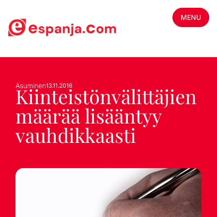
MENU
Asuminen
13.11.2016
Kiinteistönvälittäjien
määrää lisääntyy
vauhdikkaasti