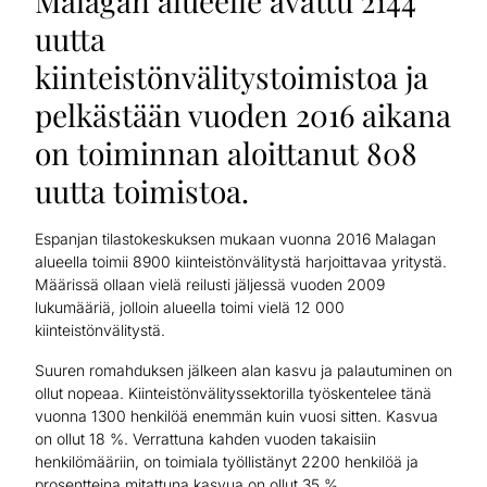
Malagan alueelle avattu 2144
uutta
kiinteistönvälitystoimistoa ja
pelkästään vuoden 2016 aikana
on toiminnan aloittanut 808
uutta toimistoa.
Espanjan tilastokeskuksen mukaan vuonna 2016 Malagan
alueella toimii 8900 kiinteistönvälitystä harjoittavaa yritystä.
Määrissä ollaan vielä reilusti jäljessä vuoden 2009
lukumääriä, jolloin alueella toimi vielä 12 000
kiinteistönvälitystä.
Suuren romahduksen jälkeen alan kasvu ja palautuminen on
ollut nopeaa. Kiinteistönvälityssektorilla työskentelee tänä
vuonna 1300 henkilöä enemmän kuin vuosi sitten. Kasvua
on ollut 18 %. Verrattuna kahden vuoden takaisiin
henkilömääriin, on toimiala työllistänyt 2200 henkilöä ja
prosentteina mitattuna kasvua on ollut 35 %.