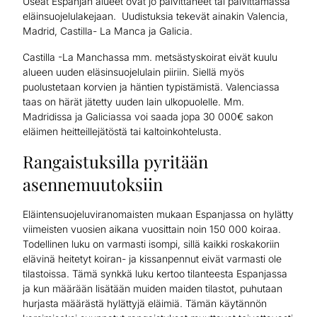
Useat Espanjan alueet ovat jo päivittäneet tai päivittämässä
eläinsuojelulakejaan. Uudistuksia tekevät ainakin Valencia,
Madrid, Castilla- La Manca ja Galicia.
Castilla -La Manchassa mm. metsästyskoirat eivät kuulu
alueen uuden eläsinsuojelulain piiriin. Siellä myös
puolustetaan korvien ja häntien typistämistä. Valenciassa
taas on härät jätetty uuden lain ulkopuolelle. Mm.
Madridissa ja Galiciassa voi saada jopa 30 000€ sakon
eläimen heitteillejätöstä tai kaltoinkohtelusta.
Rangaistuksilla pyritään
asennemuutoksiin
Eläintensuojeluviranomaisten mukaan Espanjassa on hylätty
viimeisten vuosien aikana vuosittain noin 150 000 koiraa.
Todellinen luku on varmasti isompi, sillä kaikki roskakoriin
elävinä heitetyt koiran- ja kissanpennut eivät varmasti ole
tilastoissa. Tämä synkkä luku kertoo tilanteesta Espanjassa
ja kun määrään lisätään muiden maiden tilastot, puhutaan
hurjasta määrästä hylättyjä eläimiä. Tämän käytännön