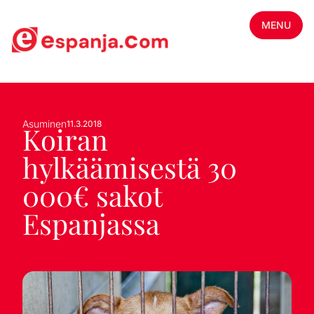
MENU
Asuminen
11.3.2018
Koiran
hylkäämisestä 30
000€ sakot
Espanjassa