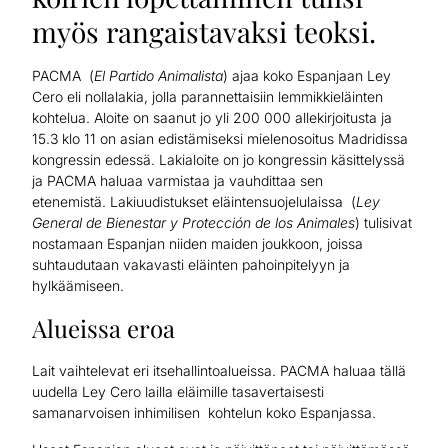
myös rangaistavaksi teoksi.
PACMA (
El Partido Animalista
) ajaa koko Espanjaan Ley
Cero eli nollalakia, jolla parannettaisiin lemmikkieläinten
kohtelua. Aloite on saanut jo yli 200 000 allekirjoitusta ja
15.3 klo 11 on asian edistämiseksi mielenosoitus Madridissa
kongressin edessä. Lakialoite on jo kongressin käsittelyssä
ja PACMA haluaa varmistaa ja vauhdittaa sen
etenemistä. Lakiuudistukset eläintensuojelulaissa (
Ley
General de Bienestar y Protección de los Animales
) tulisivat
nostamaan Espanjan niiden maiden joukkoon, joissa
suhtaudutaan vakavasti eläinten pahoinpitelyyn ja
hylkäämiseen.
Alueissa eroa
Lait vaihtelevat eri itsehallintoalueissa. PACMA haluaa tällä
uudella Ley Cero lailla eläimille tasavertaisesti
samanarvoisen inhimilisen kohtelun koko Espanjassa.