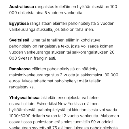
Australiassa
rangaistus kotieläimen hylkäämisestä on 100
000 dollarista aina 5 vuoteen vankeutta.
Egyptissä
rangaistaan eläinten pahoinpitelystä 3 vuoden
vankeusrangaistuksella, jos teko on tahallinen.
Sveitsissä
julma tai tahallinen eläimiin kohdistuva
pahoinpitely on rangaistava teko, josta voi saada kolmen
vuoden vankeusrangaistuksen tai sakkorangaistuksen 20
000 Sveitsin frangiin asti.
Ranskassa
eläinten pahoinpitelystä on säädetty
maksimivankeusrangaistus 2 vuotta ja sakkomaksu 30 000
euroa. Myös tahattomat pahoinpitelyt määritellään
rangaistaviksi.
Yhdysvalloissa
laki eläintensuojelusta vaihtelee
osavaltioittain. Esimerkiksi New Yorkissa eläimen
hylkäämisestä, pahoinpitelystä tai kiduttamisesta voi saada
1000-5000 dollarin sakon tai 2 vuotta vankeutta. Alabaman
osavaltiossa puolestaan eräs mies tuomittiin 99 vuodeksi
vankeuteen syytettynä 75 eläimen julmasta pahoinpitelystä.