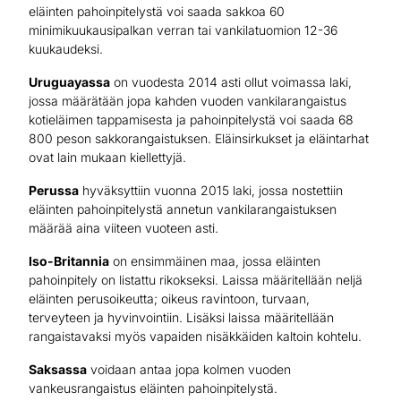
eläinten pahoinpitelystä voi saada sakkoa 60
minimikuukausipalkan verran tai vankilatuomion 12-36
kuukaudeksi.
Uruguayassa
on vuodesta 2014 asti ollut voimassa laki,
jossa määrätään jopa kahden vuoden vankilarangaistus
kotieläimen tappamisesta ja pahoinpitelystä voi saada 68
800 peson sakkorangaistuksen. Eläinsirkukset ja eläintarhat
ovat lain mukaan kiellettyjä.
Perussa
hyväksyttiin vuonna 2015 laki, jossa nostettiin
eläinten pahoinpitelystä annetun vankilarangaistuksen
määrää aina viiteen vuoteen asti.
Iso-Britannia
on ensimmäinen maa, jossa eläinten
pahoinpitely on listattu rikokseksi. Laissa määritellään neljä
eläinten perusoikeutta; oikeus ravintoon, turvaan,
terveyteen ja hyvinvointiin. Lisäksi laissa määritellään
rangaistavaksi myös vapaiden nisäkkäiden kaltoin kohtelu.
Saksassa
voidaan antaa jopa kolmen vuoden
vankeusrangaistus eläinten pahoinpitelystä.