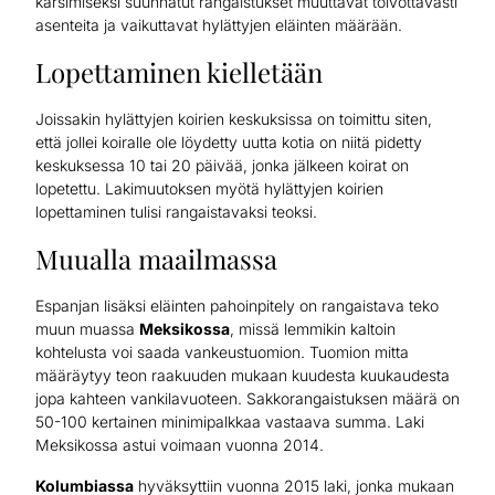
karsimiseksi suunnatut rangaistukset muuttavat toivottavasti
asenteita ja vaikuttavat hylättyjen eläinten määrään.
Lopettaminen kielletään
Joissakin hylättyjen koirien keskuksissa on toimittu siten,
että jollei koiralle ole löydetty uutta kotia on niitä pidetty
keskuksessa 10 tai 20 päivää, jonka jälkeen koirat on
lopetettu. Lakimuutoksen myötä hylättyjen koirien
lopettaminen tulisi rangaistavaksi teoksi.
Muualla maailmassa
Espanjan lisäksi eläinten pahoinpitely on rangaistava teko
muun muassa
Meksikossa
, missä lemmikin kaltoin
kohtelusta voi saada vankeustuomion. Tuomion mitta
määräytyy teon raakuuden mukaan kuudesta kuukaudesta
jopa kahteen vankilavuoteen. Sakkorangaistuksen määrä on
50-100 kertainen minimipalkkaa vastaava summa. Laki
Meksikossa astui voimaan vuonna 2014.
Kolumbiassa
hyväksyttiin vuonna 2015 laki, jonka mukaan