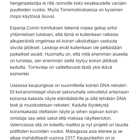
hengenpelastjia ei riitä rannoille koko kesäkaudelle varojen
puutteiden vuoksi. Myös Torremolinoksessa on kyseinen
mopo käytössä (kuva).
Espanja.Comin toimituksen tekemä nopea gallup antoi
yhtämielisen tuloksen, että tämä ei kuitenkaan ratkaise
alkuperäistä ongelmaa eli koiran ulkoiluttajan vastuuta
siivota jätökset. Laiskoja eivät kuitenkaan ole pelkästään
paikalliset asukit. Huomattu on, että mitä enemmän alueella
on turisteja, sen enemmän sieltä löytyy koiran jätöksiä
kaduilta. Torrevieja on valitettavasti tästä yksi ikävä
esimerkki.
Useassa kaupungissa on suunnitteilla koirien DNA rekisteri.
Eli koiranomistajat olisivat sakonuhalla velvoitetut antamaan
koiransa kakasta näyte eläinlääkärille ja siitä tehdään DNA
testi ja muodostetaan rekisteri. Kadulta löydetystä
koirankakasta otettaisiin näyte ja siihen sopivan koiran
omistaja saa sekä sakot että maksaa näytteenoton.
Valenciassa sitä on kokeiltu malliksi ja nyt projekti on tauolla
polittisten kuvioiden vuoksi. Málagassa asia etenee ja se
alkaa mahdollisesti vuonna 2017. Kaupunkeihin on jo