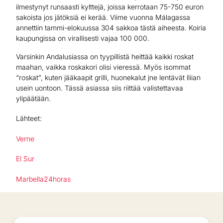
ilmestynyt runsaasti kylttejä, joissa kerrotaan 75-750 euron
sakoista jos jätöksiä ei kerää. Viime vuonna Málagassa
annettiin tammi-elokuussa 304 sakkoa tästä aiheesta. Koiria
kaupungissa on virallisesti vajaa 100 000.
Varsinkin Andalusiassa on tyypillistä heittää kaikki roskat
maahan, vaikka roskakori olisi vieressä. Myös isommat
“roskat”, kuten jääkaapit grilli, huonekalut jne lentävät lliian
usein uontoon. Tässä asiassa siis riittää valistettavaa
ylipäätään.
Lähteet:
Verne
El Sur
Marbella24horas