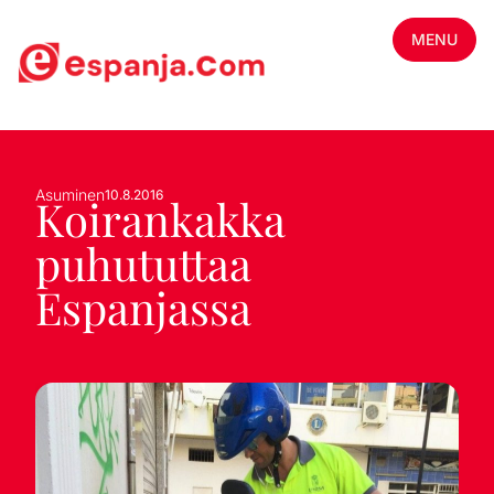
MENU
Asuminen
10.8.2016
Koirankakka
puhututtaa
Espanjassa