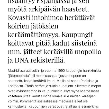
lisääntyy Espanjassa ja sen
myötä arkipäivän haasteet.
Kovasti intohimoa herättävät
koirien jätöksien
keräämättömyys. Kaupungit
koittavat pitää kadut siisteinä
mm. jätteet keräävillä mopoilla
ja DNA rekisterillä.
Madridissa uutisoitiin jo vuonna 1990 kaupungin hankkimista
“jätemopoista” eli moto-cacasta, jossa mopoon on
asennettu kakat keräävä imuri. Mallia oli saatu Pariisista ja
Lontoosta. Tämä herätti jo silloin huomiota. Sittemmin mopot
ovat levinneet moniin kaupunkeihin. Nyt myös Marbellassa
koitetaan pitää kadut siistinä lomalaisille näiden kerääjien
voimin. Kommentit sosiaalisessa mediassa eivät ole
kannustavia. Kaupunkien varat ovat rajallisia ja esimerkiksi