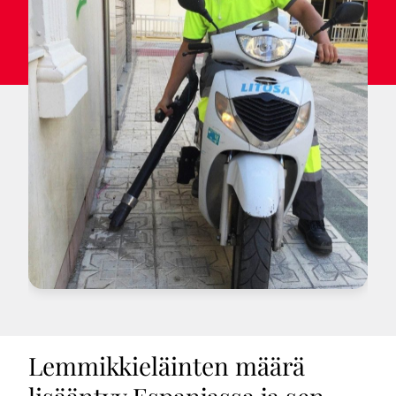
Lemmikkieläinten määrä