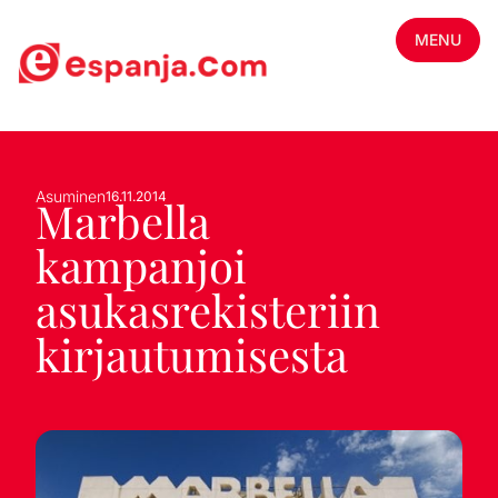
MENU
Asuminen
16.11.2014
Marbella
kampanjoi
asukasrekisteriin
kirjautumisesta