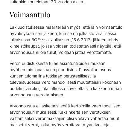
kuitenkin korkeintaan 20 vuoden ajalta.
Voimaantulo
Lakiuudistuksessa määritellään myös, että lain voimaantulo
hyväksytään sen jälkeen, kun se on julkaistu virallisessa
julkaisussa BOE: ssä. Julkaisun (15.6.2017) jälkeen tehdyt
kiinteistökaupat, joissa voidaan todistettavasti näyttää, että
arvonnousua ei ole tullut, voidaan jättää verottamatta.
Veron uudistuksesta tulee asiantuntijoiden mukaan
myöhemmin jopa laajempi uudistus. Plusvalian osuus
kuntien tulomallina tutkitaan perusteellisesti ja
tulevaisuudessa vero mahdollisesti muutettaisiin kokonaan
uudeksi veroksi, jota jatkossa sovellettaisiin kaikkeen maan
arvonnousun verottamiseen.
Arvonnousua ei laskettaisi enää kertoimilla vaan todellisen
arvonnousun mukaisesti. Kaksinkertaisen verotuksen
välttämiseksi veronmaksajien olisi voitava vähentää muut
maksetut verot, jotka myös verottavat myyntivoittoja.