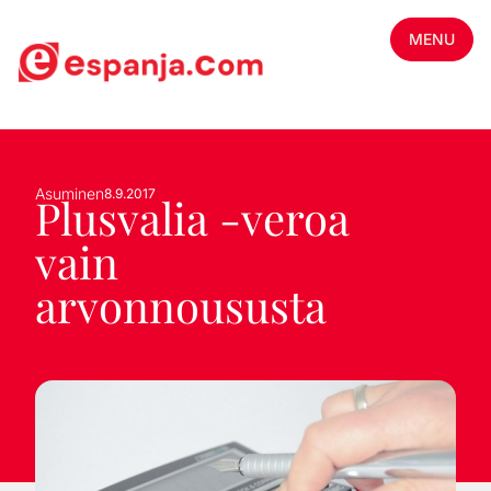
MENU
Asuminen
8.9.2017
Plusvalia -veroa
vain
arvonnoususta