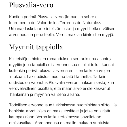
Plusvalia-vero
Kuntien perimä Plusvalia-vero (Impuesto sobre el
Incremento del Valor de los Terrenos de Naturaleza
Urbana) lasketaan kiinteistön osto- ja myyntihetken välisen
arvonnousun perusteella. Veron maksaa kiinteistön myyjä.
Myynnit tappiolla
Kiinteistöjen hintojen romahduksen seurauksena asuntoja
myytiin jopa tappiolla eli arvonnousua ei ollut tullut, kunnat
kuitenkin perivät plusvalia-veroa entisten laskukaavojen
mukaan. Lakiuudistus muuttaa tätä tilannetta. Tärkein
uudistus on vapautus Plusvalia -veron maksamisesta, kun
verovelvollinen osoittaa, että maan arvo ei ole kasvanut
hankinnan ja myynnin välisenä aikana.
Todellisen arvonnousun tutkimisessa huomioidaan siirto – ja
hankinta-arvot,joista on maksutositteet ja jotka on kirjattu
kauppakirjaan. Veron laskukertoimessa sovelletaan
omistusaikaa. Arvonnnousu on mallin mukaan vuotuista