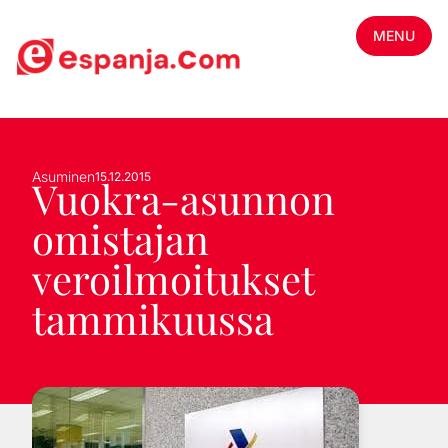
MENU
Asuminen
15.12.2015
Vuokra-asunnon
omistajan
veroilmoitukset
tammikuussa