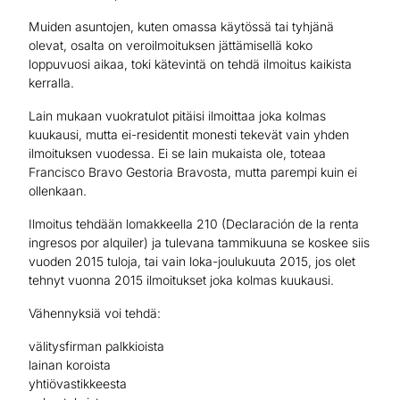
Muiden asuntojen, kuten omassa käytössä tai tyhjänä
olevat, osalta on veroilmoituksen jättämisellä koko
loppuvuosi aikaa, toki kätevintä on tehdä ilmoitus kaikista
kerralla.
Lain mukaan vuokratulot pitäisi ilmoittaa joka kolmas
kuukausi, mutta ei-residentit monesti tekevät vain yhden
ilmoituksen vuodessa. Ei se lain mukaista ole, toteaa
Francisco Bravo Gestoria Bravosta, mutta parempi kuin ei
ollenkaan.
Ilmoitus tehdään lomakkeella 210 (Declaración de la renta
ingresos por alquiler) ja tulevana tammikuuna se koskee siis
vuoden 2015 tuloja, tai vain loka-joulukuuta 2015, jos olet
tehnyt vuonna 2015 ilmoitukset joka kolmas kuukausi.
Vähennyksiä voi tehdä:
välitysfirman palkkioista
lainan koroista
yhtiövastikkeesta