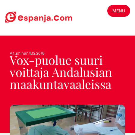
MENU
Asuminen
4.12.2018
Vox-puolue suuri
voittaja Andalusian
maakuntavaaleissa