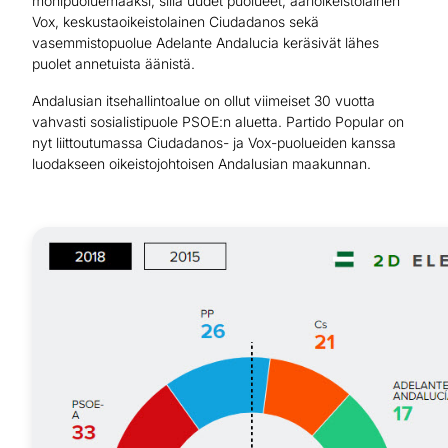
monipuoluemaaksi, sillä uudet puolueet, äärioikeistolainen
Vox, keskustaoikeistolainen Ciudadanos sekä
vasemmistopuolue Adelante Andalucia keräsivät lähes
puolet annetuista äänistä.
Andalusian itsehallintoalue on ollut viimeiset 30 vuotta
vahvasti sosialistipuole PSOE:n aluetta. Partido Popular on
nyt liittoutumassa Ciudadanos- ja Vox-puolueiden kanssa
luodakseen oikeistojohtoisen Andalusian maakunnan.