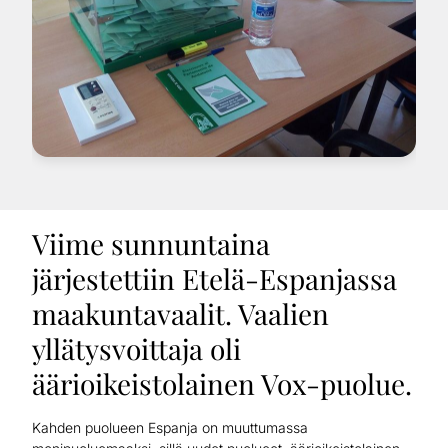
Viime sunnuntaina
järjestettiin Etelä-Espanjassa
maakuntavaalit. Vaalien
yllätysvoittaja oli
äärioikeistolainen Vox-puolue.
Kahden puolueen Espanja on muuttumassa