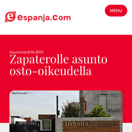
MENU
Asuminen
6.10.2012
Zapaterolle asunto
osto-oikeudella