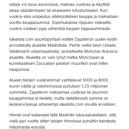
ostaja voi asua asunnossa, maksaa vuokraa ja käyttää
aikaa säästämiseen tai alueeseen tutustumiseen. Kun
vuokra-aika umpeutuu allekirjoitetaan kauppa ja maksetaan
sovittu kauppasumma. Sopimuksesta riippuen maksettu
vuokra voidaan jopa vähentää kaupan loppusummasta.
Idealista.com asuntoportaali esitteli Zapateron uuden kodin
arvostetulta alueelta Madridista. Perhe valitsi talon Urbalia
Valdemarín urbanisaatiosta, rauhalliselta Moncloa-Aravaca
alueelta. Alueelta on vain lyhyt matka Moncloaan ja
kuninkaallisen Zarzuelan palatsin muuritkin ovat miltei
naapurissa.
Alueen talojen vuokrahinnat vaihtelevat 5000 ja 6000
euron välillä ja ostohinnoissa puhutaan 1,25 miljoonan
summista. Zapateron maksamaa vuokraa tai asunnon
kauppahintaa ei tiedetä, mutta oletettavasti summa on
keskiarvolukuja alhaisempi idealista.com sivuilla arvellaan.
Hinnat ovat laskeneet tällä Madridin luksusalueellakin, sillä
vielä pari vuotta sitten talojen hinnoissa puhuttiin kahdesta
miljoonasta eurosta.