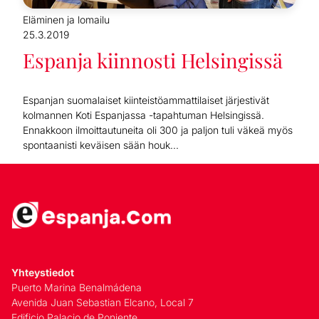
Eläminen ja lomailu
25.3.2019
Espanja kiinnosti Helsingissä
Espanjan suomalaiset kiinteistöammattilaiset järjestivät
kolmannen Koti Espanjassa -tapahtuman Helsingissä.
Ennakkoon ilmoittautuneita oli 300 ja paljon tuli väkeä myös
spontaanisti keväisen sään houk...
Yhteystiedot
Puerto Marina Benalmádena
Avenida Juan Sebastian Elcano, Local 7
Edificio Palacio de Poniente,