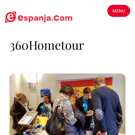
MENU
360Hometour