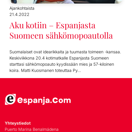
Ajankohtaista
21.4.2022
Aku kotiin – Espanjasta
Suomeen sähkömopoautolla
Suomalaiset ovat idearikkaita ja tuumasta toimeen -kansaa.
Keskiviikkona 20.4 kotimatkalle Espanjasta Suomeen
starttasi sähkömopoauto kyydissään mies ja 57-kiloinen
koira. Matti Kuosmanen toteuttaa Py...
Yhteystiedot
Puerto Marina Benalmádena