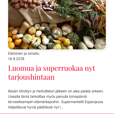
Eläminen ja lomailu
14.9.2018
Luomua ja superruokaa nyt
tarjoushintaan
Kesän löhöilyn ja herkuttelun jälkeen on aika palata arkeen.
Usealla tämä tarkoittaa myös paluuta lomapäiviä
terveellisempiin elämäntapoihin. Supermarketit Espanjassa
helpottavat hyviä päätöksiä nyt l...