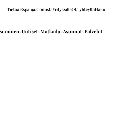
Tietoa Espanja.Comista
Yrityksille
Ota yhteyttä
Haku
suminen
Uutiset
Matkailu
Asunnot
Palvelut