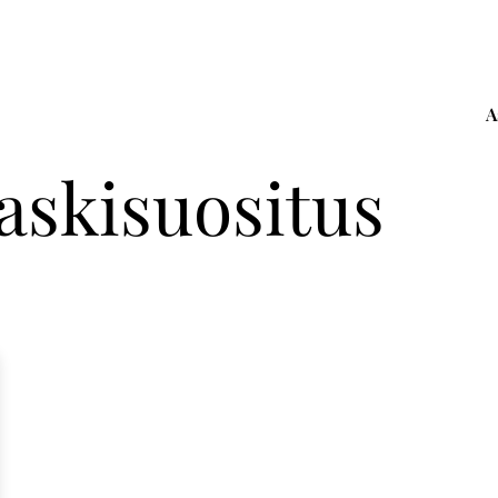
A
askisuositus